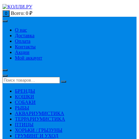
Всего:
0
₽
0
О нас
Доставка
Оплата
Контакты
Акции
Мой аккаунт
БРЕНДЫ
КОШКИ
СОБАКИ
РЫБЫ
АКВАРИУМИСТИКА
ТЕРРАРИУМИСТИКА
ПТИЦЫ
ХОРЬКИ / ГРЫЗУНЫ
ГРУМИНГ И УХОД