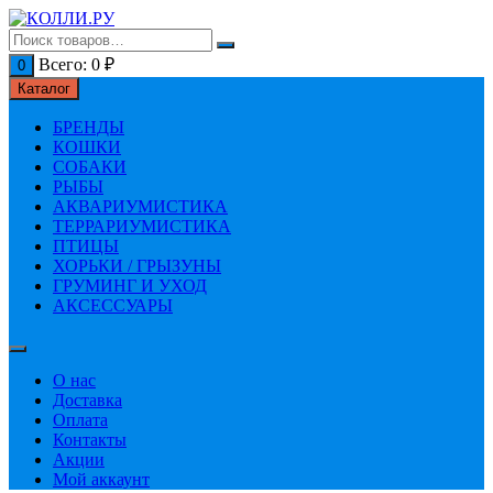
Перейти
к
содержимому
Всего:
0
₽
0
Каталог
БРЕНДЫ
КОШКИ
СОБАКИ
РЫБЫ
АКВАРИУМИСТИКА
ТЕРРАРИУМИСТИКА
ПТИЦЫ
ХОРЬКИ / ГРЫЗУНЫ
ГРУМИНГ И УХОД
АКСЕССУАРЫ
О нас
Доставка
Оплата
Контакты
Акции
Мой аккаунт