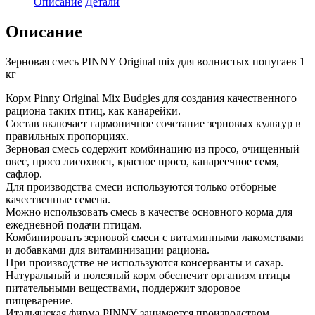
Описание
Детали
Описание
Зерновая смесь PINNY Original mix для волнистых попугаев 1
кг
Корм Pinny Original Mix Budgies для создания качественного
рациона таких птиц, как канарейки.
Состав включает гармоничное сочетание зерновых культур в
правильных пропорциях.
Зерновая смесь содержит комбинацию из просо, очищенный
овес, просо лисохвост, красное просо, канареечное семя,
сафлор.
Для производства смеси используются только отборные
качественные семена.
Можно использовать смесь в качестве основного корма для
ежедневной подачи птицам.
Комбинировать зерновой смеси с витаминными лакомствами
и добавками для витаминизации рациона.
При производстве не используются консерванты и сахар.
Натуральный и полезный корм обеспечит организм птицы
питательными веществами, поддержит здоровое
пищеварение.
Итальянская фирма PINNY занимается производством