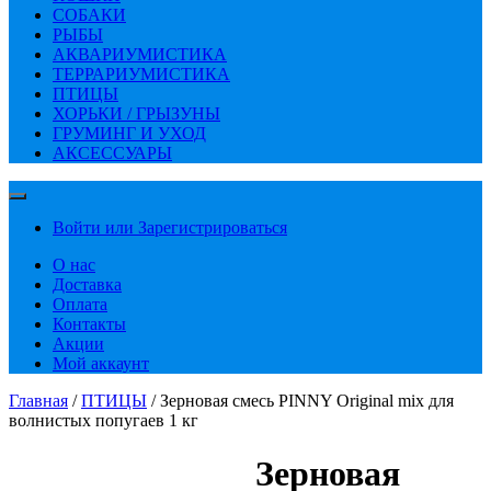
СОБАКИ
РЫБЫ
АКВАРИУМИСТИКА
ТЕРРАРИУМИСТИКА
ПТИЦЫ
ХОРЬКИ / ГРЫЗУНЫ
ГРУМИНГ И УХОД
АКСЕССУАРЫ
Войти или Зарегистрироваться
О нас
Доставка
Оплата
Контакты
Акции
Мой аккаунт
Главная
/
ПТИЦЫ
/ Зерновая смесь PINNY Original mix для
волнистых попугаев 1 кг
Зерновая