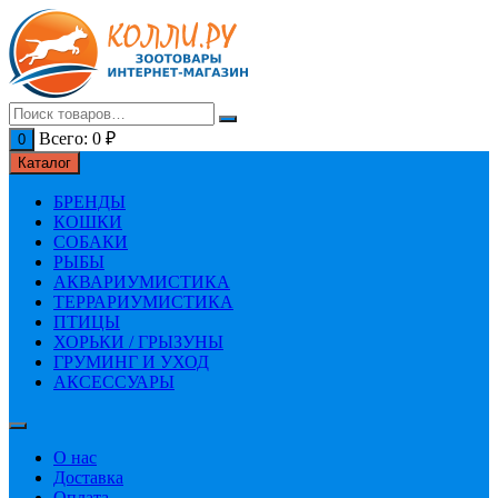
Перейти
к
содержимому
Всего:
0
₽
0
Каталог
БРЕНДЫ
КОШКИ
СОБАКИ
РЫБЫ
АКВАРИУМИСТИКА
ТЕРРАРИУМИСТИКА
ПТИЦЫ
ХОРЬКИ / ГРЫЗУНЫ
ГРУМИНГ И УХОД
АКСЕССУАРЫ
О нас
Доставка
Оплата