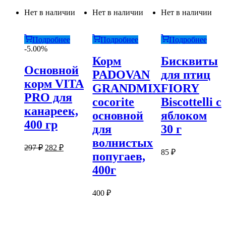
Нет в наличии
Нет в наличии
Нет в наличии
Подробнее
Подробнее
Подробнее
-5.00%
Корм
Бисквиты
Основной
PADOVAN
для птиц
корм VITA
GRANDMIX
FIORY
PRO для
cocorite
Biscottelli с
канареек,
основной
яблоком
400 гр
для
30 г
волнистых
Первоначальная
Текущая
297
₽
282
₽
85
₽
попугаев,
цена
цена:
составляла
282 ₽.
400г
297 ₽.
400
₽