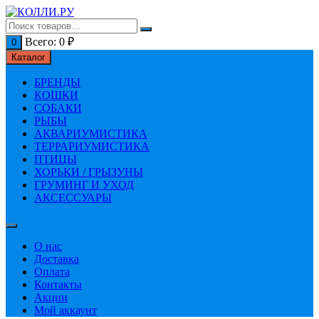
Перейти
к
содержимому
Всего:
0
₽
0
Каталог
БРЕНДЫ
КОШКИ
СОБАКИ
РЫБЫ
АКВАРИУМИСТИКА
ТЕРРАРИУМИСТИКА
ПТИЦЫ
ХОРЬКИ / ГРЫЗУНЫ
ГРУМИНГ И УХОД
АКСЕССУАРЫ
О нас
Доставка
Оплата
Контакты
Акции
Мой аккаунт