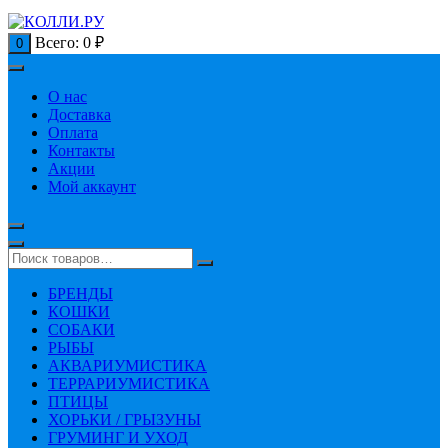
Всего:
0
₽
0
О нас
Доставка
Оплата
Контакты
Акции
Мой аккаунт
БРЕНДЫ
КОШКИ
СОБАКИ
РЫБЫ
АКВАРИУМИСТИКА
ТЕРРАРИУМИСТИКА
ПТИЦЫ
ХОРЬКИ / ГРЫЗУНЫ
ГРУМИНГ И УХОД