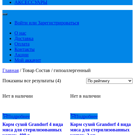
АКСЕССУАРЫ
Войти или Зарегистрироваться
О нас
Доставка
Оплата
Контакты
Акции
Мой аккаунт
Главная
/ Товар Состав / гипоаллергенный
Сортировка:
Показаны все результаты (4)
по
рейтингу
Нет в наличии
Нет в наличии
Подробнее
Подробнее
Корм сухой Grandorf 4 вида
Корм сухой Grandorf 4 вида
мяса для стерилизованных
мяса для стерилизованных