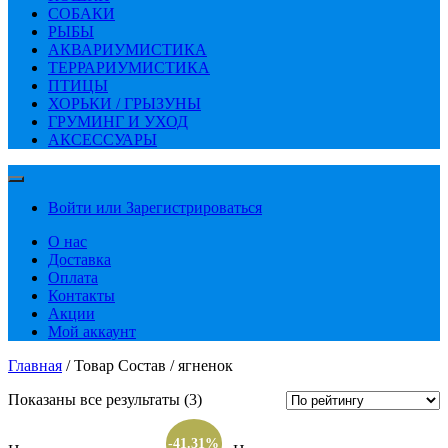
СОБАКИ
РЫБЫ
АКВАРИУМИСТИКА
ТЕРРАРИУМИСТИКА
ПТИЦЫ
ХОРЬКИ / ГРЫЗУНЫ
ГРУМИНГ И УХОД
АКСЕССУАРЫ
Войти или Зарегистрироваться
О нас
Доставка
Оплата
Контакты
Акции
Мой аккаунт
Главная
/ Товар Состав / ягненок
Сортировка:
Показаны все результаты (3)
по
рейтингу
-41.31%