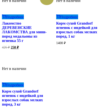
Нет в наличии
Нет в наличии
Подробнее
Подробнее
Лакомство
Корм сухой Grandorf
ДЕРЕВЕНСКИЕ
ягненок с индейкой для
ЛАКОМСТВА для мини-
взрослых собак мелких
пород медальоны из
пород, 1 кг
ягненка 55 г
1400
₽
Первоначальная
Текущая
426
₽
250
₽
цена
цена:
составляла
250 ₽.
426 ₽.
Нет в наличии
Подробнее
Корм сухой Grandorf
ягненок с индейкой для
взрослых собак мелких
пород, 3 кг