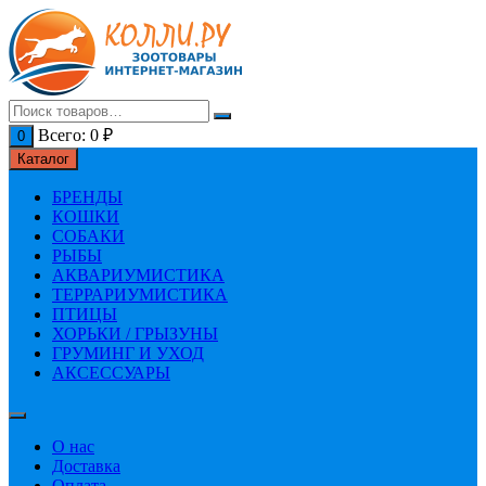
Перейти
к
содержимому
Всего:
0
₽
0
Каталог
БРЕНДЫ
КОШКИ
СОБАКИ
РЫБЫ
АКВАРИУМИСТИКА
ТЕРРАРИУМИСТИКА
ПТИЦЫ
ХОРЬКИ / ГРЫЗУНЫ
ГРУМИНГ И УХОД
АКСЕССУАРЫ
О нас
Доставка
Оплата