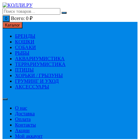
Перейти
к
содержимому
Всего:
0
₽
0
Каталог
БРЕНДЫ
КОШКИ
СОБАКИ
РЫБЫ
АКВАРИУМИСТИКА
ТЕРРАРИУМИСТИКА
ПТИЦЫ
ХОРЬКИ / ГРЫЗУНЫ
ГРУМИНГ И УХОД
АКСЕССУАРЫ
О нас
Доставка
Оплата
Контакты
Акции
Мой аккаунт