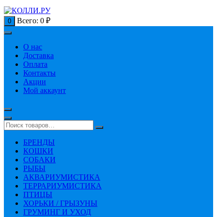
Всего:
0
₽
0
О нас
Доставка
Оплата
Контакты
Акции
Мой аккаунт
БРЕНДЫ
КОШКИ
СОБАКИ
РЫБЫ
АКВАРИУМИСТИКА
ТЕРРАРИУМИСТИКА
ПТИЦЫ
ХОРЬКИ / ГРЫЗУНЫ
ГРУМИНГ И УХОД