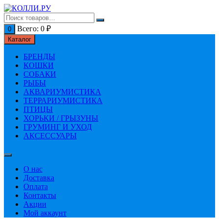
Перейти
к
содержимому
Всего:
0
₽
0
Каталог
БРЕНДЫ
КОШКИ
СОБАКИ
РЫБЫ
АКВАРИУМИСТИКА
ТЕРРАРИУМИСТИКА
ПТИЦЫ
ХОРЬКИ / ГРЫЗУНЫ
ГРУМИНГ И УХОД
АКСЕССУАРЫ
О нас
Доставка
Оплата
Контакты
Акции
Мой аккаунт