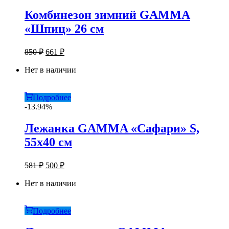
Комбинезон зимний GAMMA
«Шпиц» 26 см
Первоначальная
Текущая
850
₽
661
₽
цена
цена:
составляла
Нет в наличии
661 ₽.
850 ₽.
Подробнее
-13.94%
Лежанка GAMMA «Сафари» S,
55х40 см
Первоначальная
Текущая
581
₽
500
₽
цена
цена:
составляла
Нет в наличии
500 ₽.
581 ₽.
Подробнее