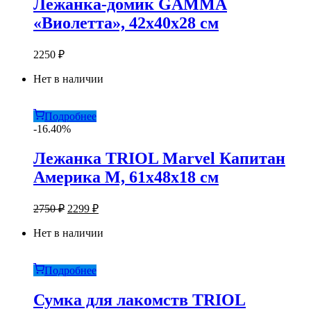
Лежанка-домик GAMMA
«Виолетта», 42х40х28 см
2250
₽
Нет в наличии
Подробнее
-16.40%
Лежанка TRIOL Marvel Капитан
Америка M, 61х48х18 см
Первоначальная
Текущая
2750
₽
2299
₽
цена
цена:
составляла
Нет в наличии
2299 ₽.
2750 ₽.
Подробнее
Сумка для лакомств TRIOL