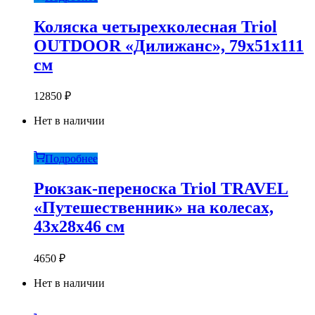
Коляска четырехколесная Triol
OUTDOOR «Дилижанс», 79х51х111
см
12850
₽
Нет в наличии
Подробнее
Рюкзак-переноска Triol TRAVEL
«Путешественник» на колесах,
43х28х46 см
4650
₽
Нет в наличии