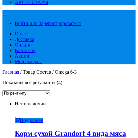
АКСЕССУАРЫ
Войти или Зарегистрироваться
О нас
Доставка
Оплата
Контакты
Акции
Мой аккаунт
Главная
/ Товар Состав / Omega 6-3
Сортировка:
Показаны все результаты (4)
по
рейтингу
Нет в наличии
Подробнее
Корм сухой Grandorf 4 вида мяса