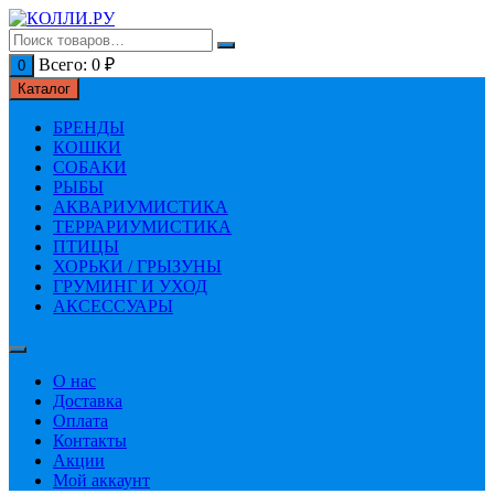
Перейти
к
содержимому
Всего:
0
₽
0
Каталог
БРЕНДЫ
КОШКИ
СОБАКИ
РЫБЫ
АКВАРИУМИСТИКА
ТЕРРАРИУМИСТИКА
ПТИЦЫ
ХОРЬКИ / ГРЫЗУНЫ
ГРУМИНГ И УХОД
АКСЕССУАРЫ
О нас
Доставка
Оплата
Контакты
Акции
Мой аккаунт