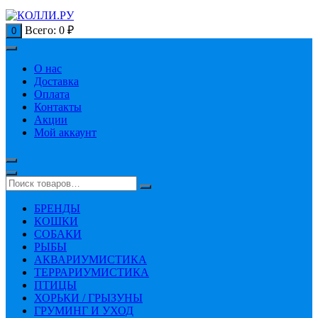
Всего:
0
₽
0
О нас
Доставка
Оплата
Контакты
Акции
Мой аккаунт
БРЕНДЫ
КОШКИ
СОБАКИ
РЫБЫ
АКВАРИУМИСТИКА
ТЕРРАРИУМИСТИКА
ПТИЦЫ
ХОРЬКИ / ГРЫЗУНЫ
ГРУМИНГ И УХОД