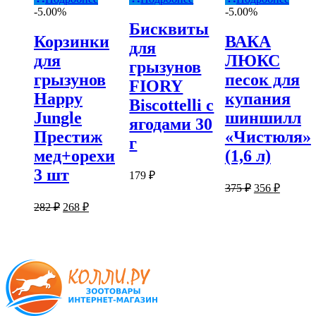
-5.00%
-5.00%
Бисквиты
Корзинки
ВАКА
для
для
ЛЮКС
грызунов
грызунов
песок для
FIORY
Happy
купания
Biscottelli с
Jungle
шиншилл
ягодами 30
Престиж
«Чистюля»
г
мед+орехи
(1,6 л)
3 шт
179
₽
Первоначаль
Текуща
375
₽
356
₽
цена
цена:
Первоначальная
Текущая
282
₽
268
₽
составляла
356 ₽.
цена
цена:
375 ₽.
составляла
268 ₽.
282 ₽.