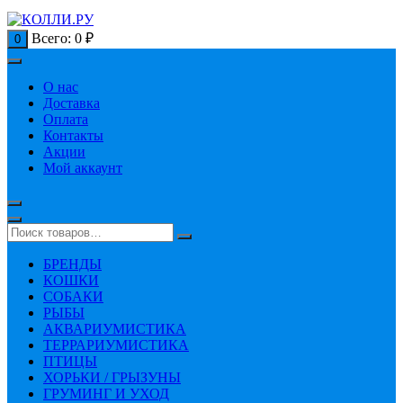
Всего:
0
₽
0
О нас
Доставка
Оплата
Контакты
Акции
Мой аккаунт
БРЕНДЫ
КОШКИ
СОБАКИ
РЫБЫ
АКВАРИУМИСТИКА
ТЕРРАРИУМИСТИКА
ПТИЦЫ
ХОРЬКИ / ГРЫЗУНЫ
ГРУМИНГ И УХОД