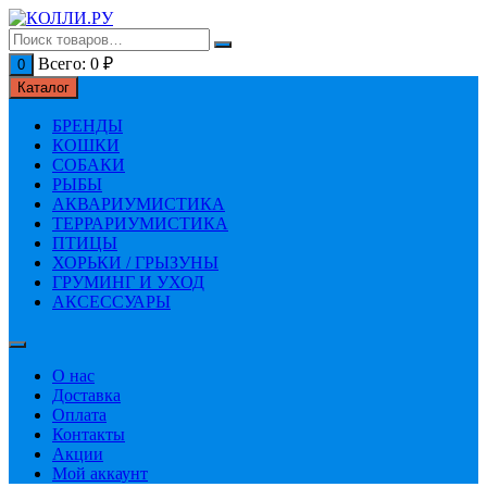
Перейти
к
содержимому
Всего:
0
₽
0
Каталог
БРЕНДЫ
КОШКИ
СОБАКИ
РЫБЫ
АКВАРИУМИСТИКА
ТЕРРАРИУМИСТИКА
ПТИЦЫ
ХОРЬКИ / ГРЫЗУНЫ
ГРУМИНГ И УХОД
АКСЕССУАРЫ
О нас
Доставка
Оплата
Контакты
Акции
Мой аккаунт