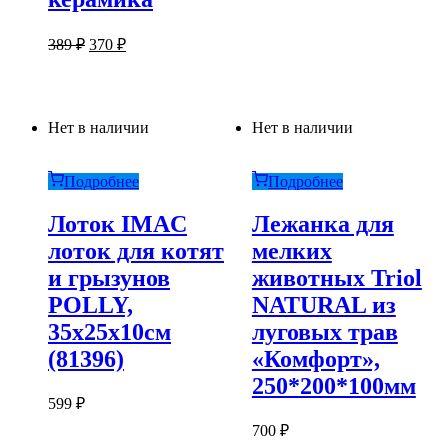
Первоначальная
Текущая
389
₽
370
₽
цена
цена:
составляла
370 ₽.
389 ₽.
Нет в наличии
Нет в наличии
Подробнее
Подробнее
Лоток IMAC
Лежанка для
лоток для котят
мелких
и грызунов
животных Triol
POLLY,
NATURAL из
35х25х10см
луговых трав
(81396)
«Комфорт»,
250*200*100мм
599
₽
700
₽