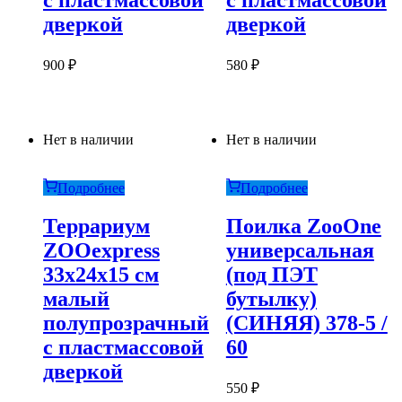
с пластмассовой
с пластмассовой
дверкой
дверкой
900
₽
580
₽
Нет в наличии
Нет в наличии
Подробнее
Подробнее
Террариум
Поилка ZooOne
ZOOexpress
универсальная
33х24х15 см
(под ПЭТ
малый
бутылку)
полупрозрачный
(СИНЯЯ) 378-5 /
с пластмассовой
60
дверкой
550
₽