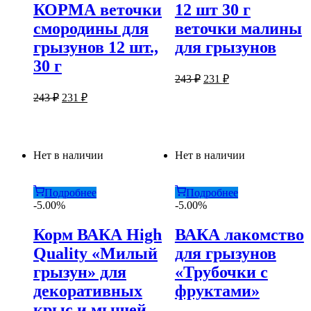
КОРМА веточки
12 шт 30 г
смородины для
веточки малины
грызунов 12 шт.,
для грызунов
30 г
Первоначальная
Текущая
243
₽
231
₽
цена
цена:
Первоначальная
Текущая
243
₽
231
₽
составляла
231 ₽.
цена
цена:
243 ₽.
составляла
231 ₽.
243 ₽.
Нет в наличии
Нет в наличии
Подробнее
Подробнее
-5.00%
-5.00%
Корм ВАКА High
ВАКА лакомство
Quality «Милый
для грызунов
грызун» для
«Трубочки с
декоративных
фруктами»
крыс и мышей