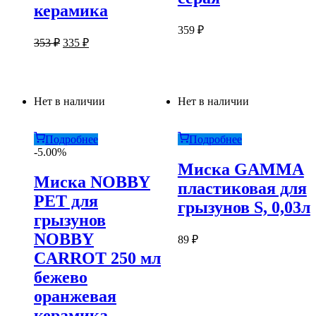
керамика
359
₽
Первоначальная
Текущая
353
₽
335
₽
цена
цена:
составляла
335 ₽.
353 ₽.
Нет в наличии
Нет в наличии
Подробнее
Подробнее
-5.00%
Миска GAMMA
Миска NOBBY
пластиковая для
PET для
грызунов S, 0,03л
грызунов
NOBBY
89
₽
CARROT 250 мл
бежево
оранжевая
керамика