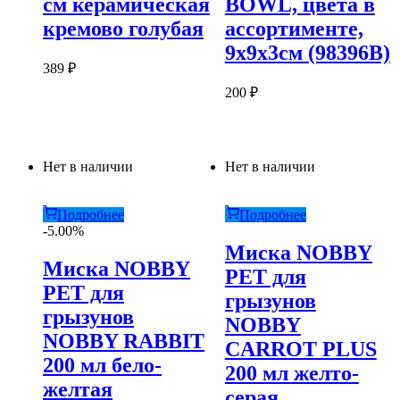
см керамическая
BOWL, цвета в
кремово голубая
ассортименте,
9х9х3см (98396В)
389
₽
200
₽
Нет в наличии
Нет в наличии
Подробнее
Подробнее
-5.00%
Миска NOBBY
Миска NOBBY
PET для
PET для
грызунов
грызунов
NOBBY
NOBBY RABBIT
CARROT PLUS
200 мл бело-
200 мл желто-
желтая
серая