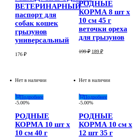
РОДНЫЕ
ВЕТЕРИНАРНЫЙ
КОРМА 8 шт х
паспорт для
10 см 45 г
собак кошек
веточки ореха
грызунов
для грызунов
универсальный
Первоначальная
Текущая
199
₽
189
₽
176
₽
цена
цена:
составляла
189 ₽.
199 ₽.
Нет в наличии
Нет в наличии
Подробнее
Подробнее
-5.00%
-5.00%
РОДНЫЕ
РОДНЫЕ
КОРМА 10 шт х
КОРМА 10 см х
10 см 40 г
12 шт 35 г