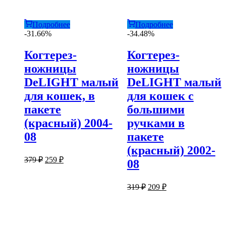
Подробнее
Подробнее
-31.66%
-34.48%
Когтерез-
Когтерез-
ножницы
ножницы
DeLIGHT малый
DeLIGHT малый
для кошек, в
для кошек с
пакете
большими
(красный) 2004-
ручками в
08
пакете
(красный) 2002-
Первоначальная
Текущая
379
₽
259
₽
08
цена
цена:
составляла
259 ₽.
Первоначальная
Текущая
379 ₽.
319
₽
209
₽
цена
цена:
составляла
209 ₽.
319 ₽.