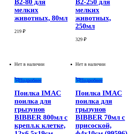
B2-80 для
B2-250 для
мелких
мелких
животных, 80мл
животных,
250мл
219
₽
329
₽
Нет в наличии
Нет в наличии
Подробнее
Подробнее
Поилка IMAC
Поилка IMAC
поилка для
поилка для
грызунов
грызунов
BIBBER 800мл с
BIBBER 70мл с
крепл.к клетке,
присоской,
12х6,5х19см
ф4х10см (99596)