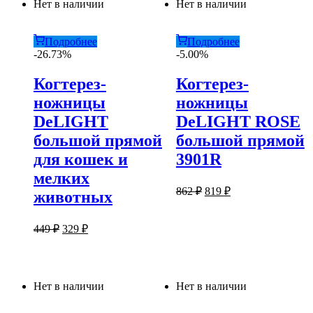
Нет в наличии
Нет в наличии
Подробнее
Подробнее
-26.73%
-5.00%
Когтерез-
Когтерез-
ножницы
ножницы
DeLIGHT
DeLIGHT ROSE
большой прямой
большой прямой
для кошек и
3901R
мелких
Первоначальная
Текущая
862
₽
819
₽
животных
цена
цена:
составляла
819 ₽.
Первоначальная
Текущая
862 ₽.
449
₽
329
₽
цена
цена:
составляла
329 ₽.
449 ₽.
Нет в наличии
Нет в наличии