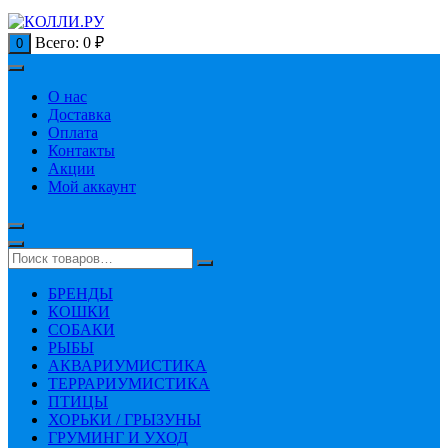
Всего:
0
₽
0
О нас
Доставка
Оплата
Контакты
Акции
Мой аккаунт
БРЕНДЫ
КОШКИ
СОБАКИ
РЫБЫ
АКВАРИУМИСТИКА
ТЕРРАРИУМИСТИКА
ПТИЦЫ
ХОРЬКИ / ГРЫЗУНЫ
ГРУМИНГ И УХОД