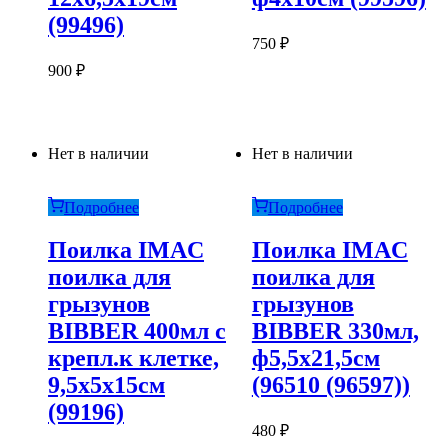
(99496)
750
₽
900
₽
Нет в наличии
Нет в наличии
Подробнее
Подробнее
Поилка IMAC
Поилка IMAC
поилка для
поилка для
грызунов
грызунов
BIBBER 400мл с
BIBBER 330мл,
крепл.к клетке,
ф5,5х21,5см
9,5х5х15см
(96510 (96597))
(99196)
480
₽