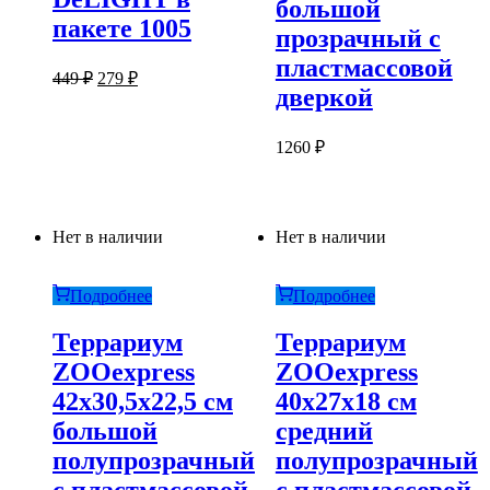
большой
пакете 1005
прозрачный с
пластмассовой
Первоначальная
Текущая
449
₽
279
₽
дверкой
цена
цена:
составляла
279 ₽.
449 ₽.
1260
₽
Нет в наличии
Нет в наличии
Подробнее
Подробнее
Террариум
Террариум
ZOOexpress
ZOOexpress
42х30,5х22,5 см
40х27х18 см
большой
средний
полупрозрачный
полупрозрачный