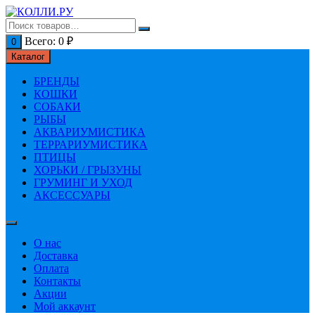
Перейти
к
содержимому
Всего:
0
₽
0
Каталог
БРЕНДЫ
КОШКИ
СОБАКИ
РЫБЫ
АКВАРИУМИСТИКА
ТЕРРАРИУМИСТИКА
ПТИЦЫ
ХОРЬКИ / ГРЫЗУНЫ
ГРУМИНГ И УХОД
АКСЕССУАРЫ
О нас
Доставка
Оплата
Контакты
Акции
Мой аккаунт