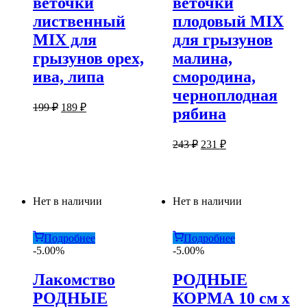
веточки
веточки
лиственный
плодовый MIX
MIX для
для грызунов
грызунов орех,
малина,
ива, липа
смородина,
черноплодная
Первоначальная
Текущая
199
₽
189
₽
рябина
цена
цена:
составляла
189 ₽.
Первоначальная
Текущая
199 ₽.
243
₽
231
₽
цена
цена:
составляла
231 ₽.
243 ₽.
Нет в наличии
Нет в наличии
Подробнее
Подробнее
-5.00%
-5.00%
Лакомство
РОДНЫЕ
РОДНЫЕ
КОРМА 10 см х