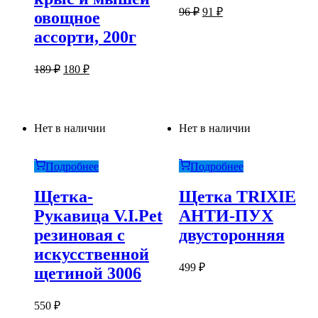
Первоначальная
Текущая
96
₽
91
₽
овощное
цена
цена:
ассорти, 200г
составляла
91 ₽.
96 ₽.
Первоначальная
Текущая
189
₽
180
₽
цена
цена:
составляла
180 ₽.
189 ₽.
Нет в наличии
Нет в наличии
Подробнее
Подробнее
Щетка-
Щетка TRIXIE
Рукавица V.I.Pet
АНТИ-ПУХ
резиновая с
двусторонняя
искусственной
499
₽
щетиной 3006
550
₽