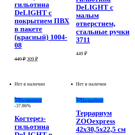
гильотина
DeLIGHT с
DeLIGHT с
малым
покрытием ПВХ
отверстием,
в пакете
стальные ручки
(красный) 1004-
3711
08
449
₽
Первоначальная
Текущая
449
₽
309
₽
цена
цена:
составляла
309 ₽.
449 ₽.
Нет в наличии
Нет в наличии
Подробнее
Подробнее
-37.86%
Террариум
Когтерез-
ZOOexpress
гильотина
42х30,5х22,5 см
DeLIGHT в