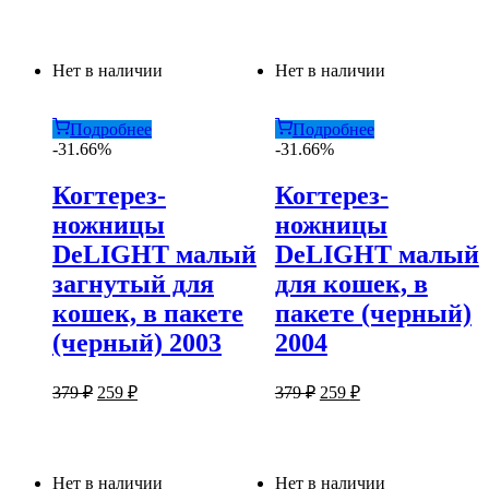
Нет в наличии
Нет в наличии
Подробнее
Подробнее
-31.66%
-31.66%
Когтерез-
Когтерез-
ножницы
ножницы
DeLIGHT малый
DeLIGHT малый
загнутый для
для кошек, в
кошек, в пакете
пакете (черный)
(черный) 2003
2004
Первоначальная
Текущая
Первоначальная
Текущая
379
₽
259
₽
379
₽
259
₽
цена
цена:
цена
цена:
составляла
составляла
259 ₽.
259 ₽.
379 ₽.
379 ₽.
Нет в наличии
Нет в наличии