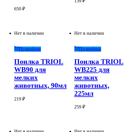
139
₽
650
₽
Нет в наличии
Нет в наличии
Подробнее
Подробнее
Поилка TRIOL
Поилка TRIOL
WB90 для
WB225 для
мелких
мелких
животных, 90мл
животных,
225мл
219
₽
259
₽
Нет в наличии
Нет в наличии