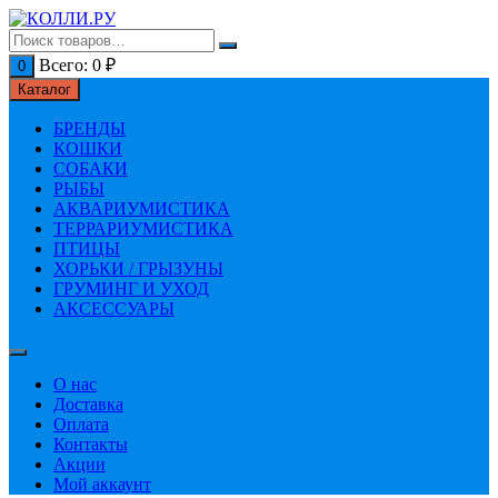
Перейти
к
содержимому
Всего:
0
₽
0
Каталог
БРЕНДЫ
КОШКИ
СОБАКИ
РЫБЫ
АКВАРИУМИСТИКА
ТЕРРАРИУМИСТИКА
ПТИЦЫ
ХОРЬКИ / ГРЫЗУНЫ
ГРУМИНГ И УХОД
АКСЕССУАРЫ
О нас
Доставка
Оплата
Контакты
Акции
Мой аккаунт