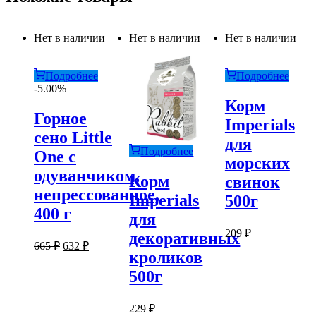
Нет в наличии
Нет в наличии
Нет в наличии
Подробнее
Подробнее
-5.00%
Корм
Горное
Imperials
сено Little
для
Подробнее
One с
морских
одуванчиком,
Корм
свинок
непрессованное,
Imperials
500г
400 г
для
209
₽
декоративных
Первоначальная
Текущая
665
₽
632
₽
кроликов
цена
цена:
составляла
632 ₽.
500г
665 ₽.
229
₽