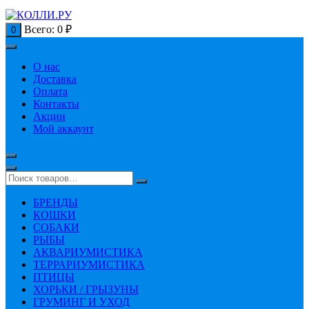
Всего:
0
₽
0
О нас
Доставка
Оплата
Контакты
Акции
Мой аккаунт
БРЕНДЫ
КОШКИ
СОБАКИ
РЫБЫ
АКВАРИУМИСТИКА
ТЕРРАРИУМИСТИКА
ПТИЦЫ
ХОРЬКИ / ГРЫЗУНЫ
ГРУМИНГ И УХОД