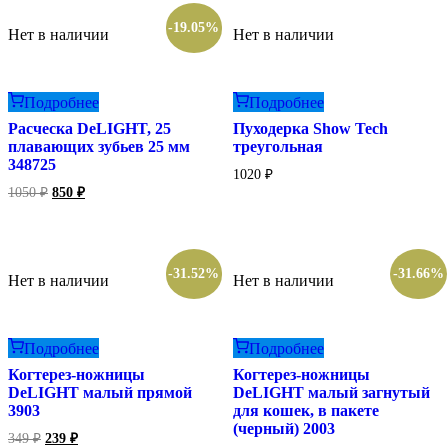
-19.05%
Нет в наличии
Нет в наличии
Подробнее
Подробнее
Расческа DeLIGHT, 25
Пуходерка Show Tech
плавающих зубьев 25 мм
треугольная
348725
1020
₽
Первоначальная
Текущая
1050
₽
850
₽
цена
цена:
составляла
850 ₽.
1050 ₽.
-31.52%
-31.66%
Нет в наличии
Нет в наличии
Подробнее
Подробнее
Когтерез-ножницы
Когтерез-ножницы
DeLIGHT малый прямой
DeLIGHT малый загнутый
3903
для кошек, в пакете
(черный) 2003
Первоначальная
Текущая
349
₽
239
₽