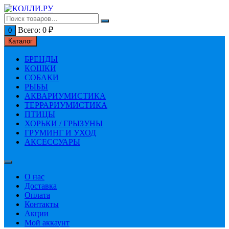
Перейти
к
содержимому
Всего:
0
₽
0
Каталог
БРЕНДЫ
КОШКИ
СОБАКИ
РЫБЫ
АКВАРИУМИСТИКА
ТЕРРАРИУМИСТИКА
ПТИЦЫ
ХОРЬКИ / ГРЫЗУНЫ
ГРУМИНГ И УХОД
АКСЕССУАРЫ
О нас
Доставка
Оплата
Контакты
Акции
Мой аккаунт