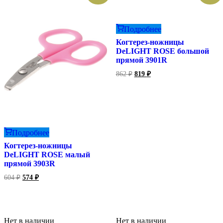
Подробнее
Когтерез-ножницы
DeLIGHT ROSE большой
прямой 3901R
Первоначальная
Текущая
862
₽
819
₽
цена
цена:
составляла
819 ₽.
862 ₽.
Подробнее
Когтерез-ножницы
DeLIGHT ROSE малый
прямой 3903R
Первоначальная
Текущая
604
₽
574
₽
цена
цена:
составляла
574 ₽.
604 ₽.
Нет в наличии
Нет в наличии