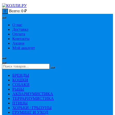
Всего:
0
₽
0
О нас
Доставка
Оплата
Контакты
Акции
Мой аккаунт
БРЕНДЫ
КОШКИ
СОБАКИ
РЫБЫ
АКВАРИУМИСТИКА
ТЕРРАРИУМИСТИКА
ПТИЦЫ
ХОРЬКИ / ГРЫЗУНЫ
ГРУМИНГ И УХОД