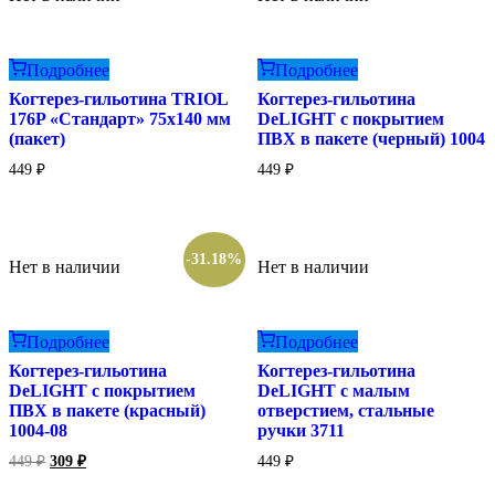
Подробнее
Подробнее
Когтерез-гильотина TRIOL
Когтерез-гильотина
176P «Стандарт» 75х140 мм
DeLIGHT с покрытием
(пакет)
ПВХ в пакете (черный) 1004
449
₽
449
₽
-31.18%
Нет в наличии
Нет в наличии
Подробнее
Подробнее
Когтерез-гильотина
Когтерез-гильотина
DeLIGHT с покрытием
DeLIGHT с малым
ПВХ в пакете (красный)
отверстием, стальные
1004-08
ручки 3711
Первоначальная
Текущая
449
₽
309
₽
449
₽
цена
цена:
составляла