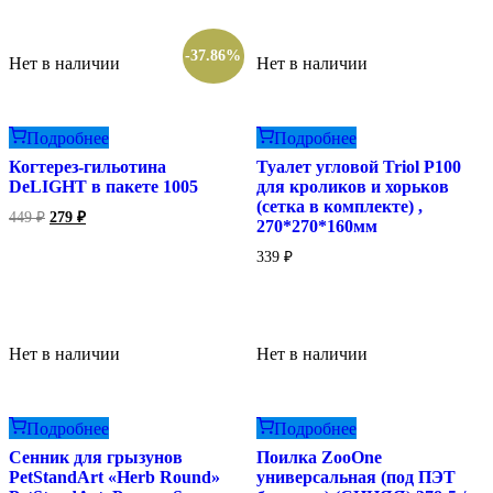
309 ₽.
449 ₽.
-37.86%
Нет в наличии
Нет в наличии
Подробнее
Подробнее
Когтерез-гильотина
Туалет угловой Triol P100
DeLIGHT в пакете 1005
для кроликов и хорьков
(сетка в комплекте) ,
Первоначальная
Текущая
449
₽
279
₽
270*270*160мм
цена
цена:
составляла
279 ₽.
339
₽
449 ₽.
Нет в наличии
Нет в наличии
Подробнее
Подробнее
Сенник для грызунов
Поилка ZooOne
PetStandArt «Herb Round»
универсальная (под ПЭТ