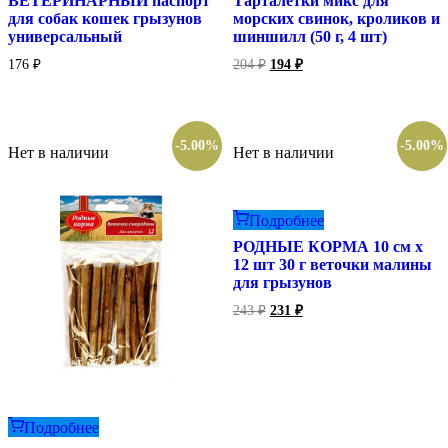
ВЕТЕРИНАРНЫЙ паспорт
Тарталетки микс для
для собак кошек грызунов
морских свинок, кроликов и
универсальный
шиншилл (50 г, 4 шт)
Первоначальная
Текущая
176
₽
204
₽
194
₽
цена
цена:
составляла
194 ₽.
204 ₽.
-5.00%
-5.00%
Нет в наличии
Нет в наличии
Подробнее
РОДНЫЕ КОРМА 10 см х
12 шт 30 г веточки малины
для грызунов
Первоначальная
Текущая
243
₽
231
₽
цена
цена:
составляла
231 ₽.
243 ₽.
Подробнее