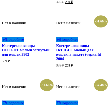
цена
цена:
Первоначальная
Текущая
379
₽
259
₽
составляла
цена
цена:
239 ₽.
составляла
349 ₽.
259 ₽.
379 ₽.
-31.66%
Нет в наличии
Нет в наличии
Подробнее
Подробнее
Когтерез-ножницы
Когтерез-ножницы
DeLIGHT малый загнутый
DeLIGHT малый для
для кошек 3902
кошек, в пакете (черный)
2004
359
₽
Первоначальная
Текущая
379
₽
259
₽
цена
цена:
составляла
259 ₽.
379 ₽.
-31.66%
-34.48%
Нет в наличии
Нет в наличии
Подробнее
Подробнее