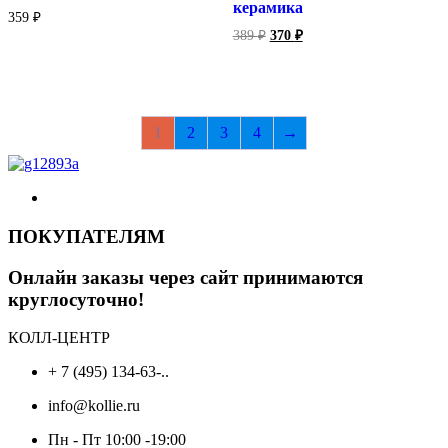
керамика
359
₽
Первоначальная
Текущая
389
₽
370
₽
цена
цена:
составляла
370 ₽.
389 ₽.
1
2
3
4
→
ПОКУПАТЕЛЯМ
Онлайн заказы через сайт принимаются
круглосуточно!
КОЛЛ-ЦЕНТР
+ 7 (495) 134-63-..
info@kollie.ru
Пн - Пт 10:00 -19:00