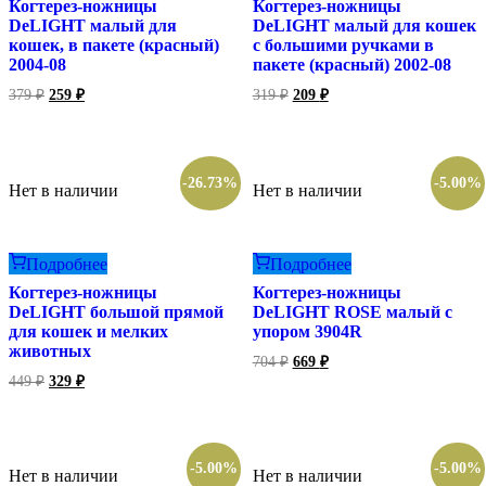
Когтерез-ножницы
Когтерез-ножницы
DeLIGHT малый для
DeLIGHT малый для кошек
кошек, в пакете (красный)
с большими ручками в
2004-08
пакете (красный) 2002-08
Первоначальная
Текущая
Первоначальная
Текущая
379
₽
259
₽
319
₽
209
₽
цена
цена:
цена
цена:
составляла
составляла
259 ₽.
209 ₽.
379 ₽.
319 ₽.
-26.73%
-5.00%
Нет в наличии
Нет в наличии
Подробнее
Подробнее
Когтерез-ножницы
Когтерез-ножницы
DeLIGHT большой прямой
DeLIGHT ROSE малый с
для кошек и мелких
упором 3904R
животных
Первоначальная
Текущая
704
₽
669
₽
цена
цена:
Первоначальная
Текущая
449
₽
329
₽
составляла
цена
цена:
669 ₽.
составляла
704 ₽.
329 ₽.
449 ₽.
-5.00%
-5.00%
Нет в наличии
Нет в наличии