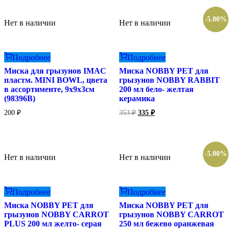
-5.00%
Нет в наличии
Нет в наличии
Подробнее
Подробнее
Миска для грызунов IMAC
Миска NOBBY PET для
пластм. MINI BOWL, цвета
грызунов NOBBY RABBIT
в ассортименте, 9х9х3см
200 мл бело- желтая
(98396В)
керамика
Первоначальная
Текущая
200
₽
353
₽
335
₽
цена
цена:
составляла
335 ₽.
353 ₽.
-5.00%
Нет в наличии
Нет в наличии
Подробнее
Подробнее
Миска NOBBY PET для
Миска NOBBY PET для
грызунов NOBBY CARROT
грызунов NOBBY CARROT
PLUS 200 мл желто- серая
250 мл бежево оранжевая