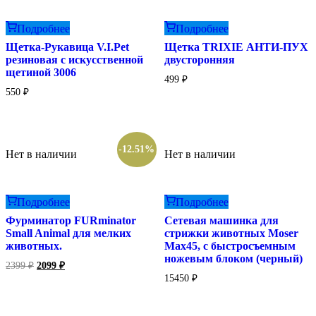
Подробнее
Подробнее
Щетка-Рукавица V.I.Pet
Щетка TRIXIE АНТИ-ПУХ
резиновая с искусственной
двусторонняя
щетиной 3006
499
₽
550
₽
-12.51%
Нет в наличии
Нет в наличии
Подробнее
Подробнее
Фурминатор FURminator
Сетевая машинка для
Small Animal для мелких
стрижки животных Moser
животных.
Max45, с быстросъемным
ножевым блоком (черный)
Первоначальная
Текущая
2399
₽
2099
₽
цена
цена:
15450
₽
составляла
2099 ₽.
2399 ₽.