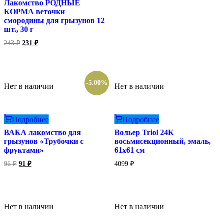
Лакомство РОДНЫЕ
КОРМА веточки
смородины для грызунов 12
шт., 30 г
Первоначальная
Текущая
243
₽
231
₽
цена
цена:
составляла
231 ₽.
243 ₽.
-5.00%
Нет в наличии
Нет в наличии
Подробнее
Подробнее
ВАКА лакомство для
Вольер Triol 24К
грызунов «Трубочки с
восьмисекционный, эмаль,
фруктами»
61х61 см
Первоначальная
Текущая
96
₽
91
₽
4099
₽
цена
цена:
составляла
91 ₽.
96 ₽.
Нет в наличии
Нет в наличии