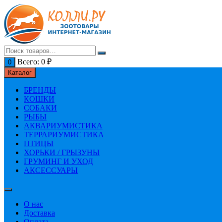
Перейти
к
содержимому
Всего:
0
₽
0
Каталог
БРЕНДЫ
КОШКИ
СОБАКИ
РЫБЫ
АКВАРИУМИСТИКА
ТЕРРАРИУМИСТИКА
ПТИЦЫ
ХОРЬКИ / ГРЫЗУНЫ
ГРУМИНГ И УХОД
АКСЕССУАРЫ
О нас
Доставка
Оплата