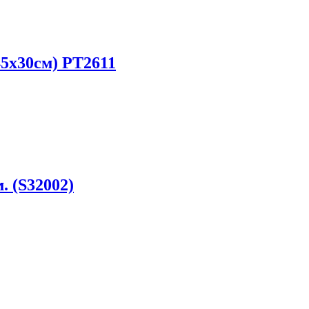
45х30см) PT2611
 (S32002)