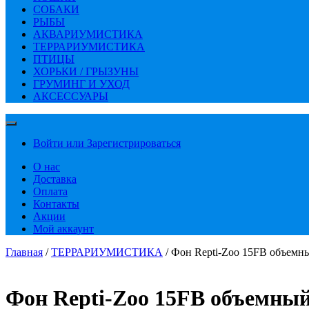
СОБАКИ
РЫБЫ
АКВАРИУМИСТИКА
ТЕРРАРИУМИСТИКА
ПТИЦЫ
ХОРЬКИ / ГРЫЗУНЫ
ГРУМИНГ И УХОД
АКСЕССУАРЫ
Войти или Зарегистрироваться
О нас
Доставка
Оплата
Контакты
Акции
Мой аккаунт
Главная
/
ТЕРРАРИУМИСТИКА
/ Фон Repti-Zoo 15FB объемны
Фон Repti-Zoo 15FB объемный