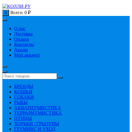
Всего:
0
₽
0
О нас
Доставка
Оплата
Контакты
Акции
Мой аккаунт
БРЕНДЫ
КОШКИ
СОБАКИ
РЫБЫ
АКВАРИУМИСТИКА
ТЕРРАРИУМИСТИКА
ПТИЦЫ
ХОРЬКИ / ГРЫЗУНЫ
ГРУМИНГ И УХОД