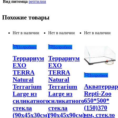
Вид питомца
рептилии
Похожие товары
Нет в наличии
Нет в наличии
Нет в наличии
Подробнее
Подробнее
Террариум
Террариум
EXO
EXO
TERRA
TERRA
Подробнее
Natural
Natural
Акватерра
Terrarium
Terrarium
Repti-Zoo
Large из
Large из
650*500*
силикатного
силикатного
(150)370
стекла
стекла
мм, стекло
(90х45х30см)
(90х45х90см)