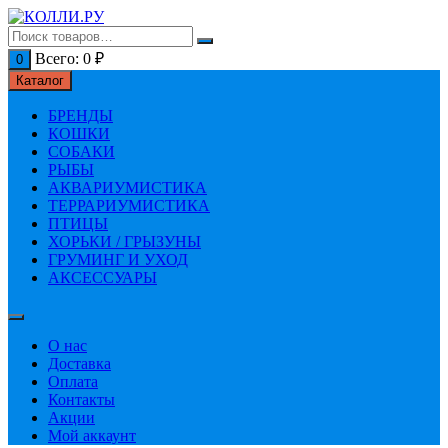
Перейти
к
содержимому
Всего:
0
₽
0
Каталог
БРЕНДЫ
КОШКИ
СОБАКИ
РЫБЫ
АКВАРИУМИСТИКА
ТЕРРАРИУМИСТИКА
ПТИЦЫ
ХОРЬКИ / ГРЫЗУНЫ
ГРУМИНГ И УХОД
АКСЕССУАРЫ
О нас
Доставка
Оплата
Контакты
Акции
Мой аккаунт