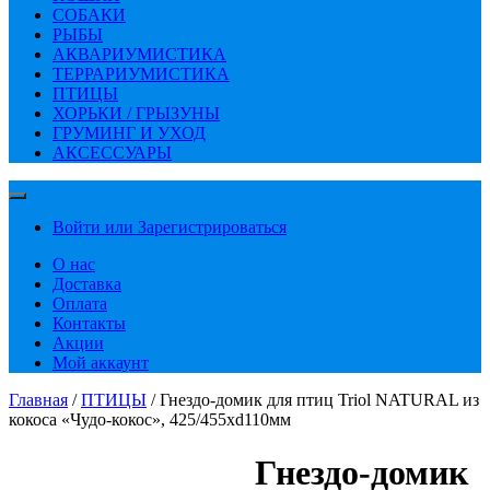
СОБАКИ
РЫБЫ
АКВАРИУМИСТИКА
ТЕРРАРИУМИСТИКА
ПТИЦЫ
ХОРЬКИ / ГРЫЗУНЫ
ГРУМИНГ И УХОД
АКСЕССУАРЫ
Войти или Зарегистрироваться
О нас
Доставка
Оплата
Контакты
Акции
Мой аккаунт
Главная
/
ПТИЦЫ
/ Гнездо-домик для птиц Triol NATURAL из
кокоса «Чудо-кокос», 425/455хd110мм
Гнездо-домик