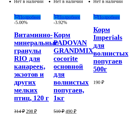
Нет в наличии
Нет в наличии
Нет в наличии
Подробнее
Подробнее
Подробнее
-5.00%
-3.92%
Корм
Витаминно-
Корм
Imperials
минеральные
PADOVAN
для
гранулы
GRANDMIX
волнистых
RIO для
cocorite
попугаев
канареек,
основной
500г
экзотов и
для
других
волнистых
190
₽
мелких
попугаев,
птиц, 120 г
1кг
Первоначальная
Текущая
Первоначальная
Текущая
314
₽
298
₽
510
₽
490
₽
цена
цена:
цена
цена:
составляла
составляла
298 ₽.
490 ₽.
314 ₽.
510 ₽.