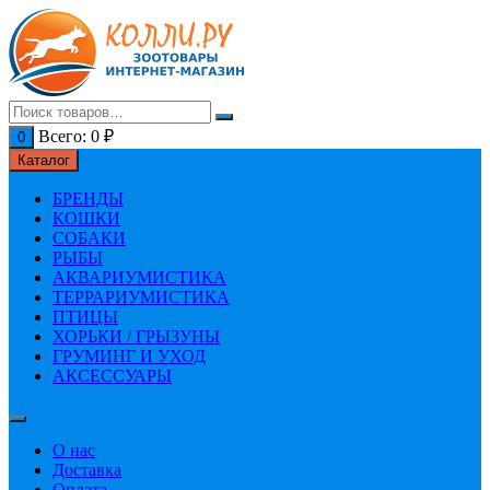
Перейти
к
содержимому
Всего:
0
₽
0
Каталог
БРЕНДЫ
КОШКИ
СОБАКИ
РЫБЫ
АКВАРИУМИСТИКА
ТЕРРАРИУМИСТИКА
ПТИЦЫ
ХОРЬКИ / ГРЫЗУНЫ
ГРУМИНГ И УХОД
АКСЕССУАРЫ
О нас
Доставка
Оплата