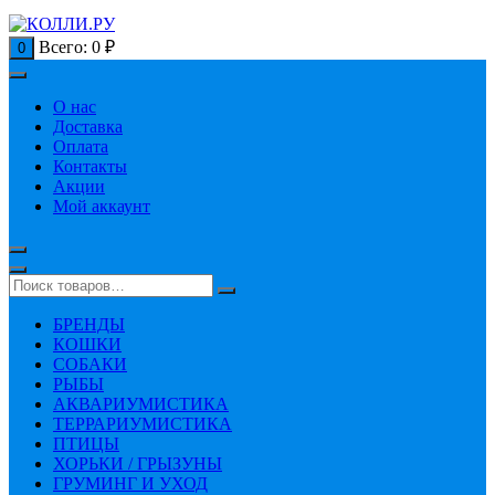
Всего:
0
₽
0
О нас
Доставка
Оплата
Контакты
Акции
Мой аккаунт
БРЕНДЫ
КОШКИ
СОБАКИ
РЫБЫ
АКВАРИУМИСТИКА
ТЕРРАРИУМИСТИКА
ПТИЦЫ
ХОРЬКИ / ГРЫЗУНЫ
ГРУМИНГ И УХОД