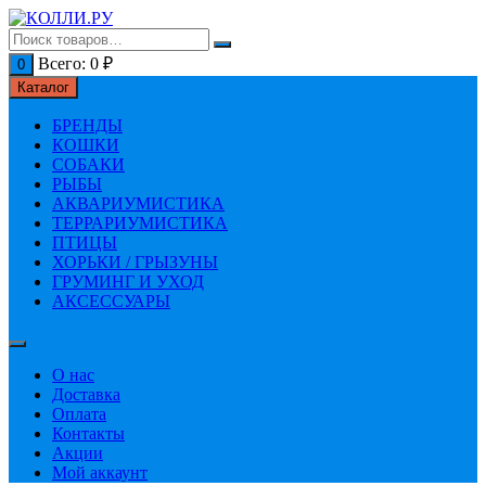
Перейти
к
содержимому
Всего:
0
₽
0
Каталог
БРЕНДЫ
КОШКИ
СОБАКИ
РЫБЫ
АКВАРИУМИСТИКА
ТЕРРАРИУМИСТИКА
ПТИЦЫ
ХОРЬКИ / ГРЫЗУНЫ
ГРУМИНГ И УХОД
АКСЕССУАРЫ
О нас
Доставка
Оплата
Контакты
Акции
Мой аккаунт