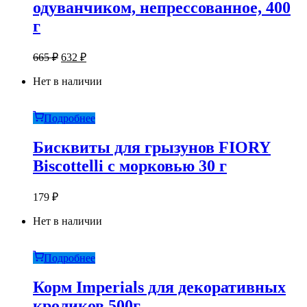
одуванчиком, непрессованное, 400
г
Первоначальная
Текущая
665
₽
632
₽
цена
цена:
составляла
Нет в наличии
632 ₽.
665 ₽.
Подробнее
Бисквиты для грызунов FIORY
Biscottelli с морковью 30 г
179
₽
Нет в наличии
Подробнее
Корм Imperials для декоративных
кроликов 500г