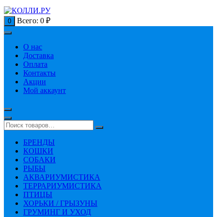
Всего:
0
₽
0
О нас
Доставка
Оплата
Контакты
Акции
Мой аккаунт
БРЕНДЫ
КОШКИ
СОБАКИ
РЫБЫ
АКВАРИУМИСТИКА
ТЕРРАРИУМИСТИКА
ПТИЦЫ
ХОРЬКИ / ГРЫЗУНЫ
ГРУМИНГ И УХОД