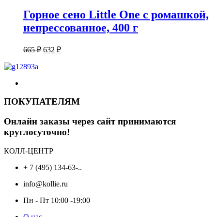
Горное сено Little One с ромашкой,
непрессованное, 400 г
Первоначальная
Текущая
665
₽
632
₽
цена
цена:
составляла
632 ₽.
665 ₽.
ПОКУПАТЕЛЯМ
Онлайн заказы через сайт принимаются
круглосуточно!
КОЛЛ-ЦЕНТР
+ 7 (495) 134-63-..
info@kollie.ru
Пн - Пт 10:00 -19:00
О нас