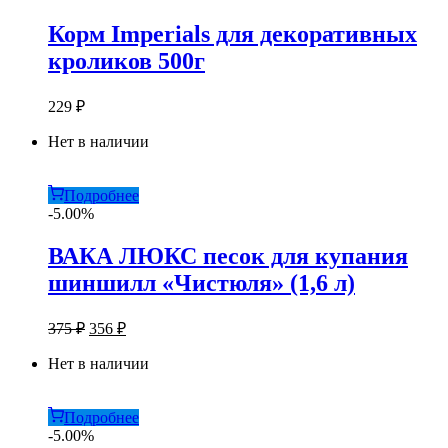
Корм Imperials для декоративных
кроликов 500г
229
₽
Нет в наличии
Подробнее
-5.00%
ВАКА ЛЮКС песок для купания
шиншилл «Чистюля» (1,6 л)
Первоначальная
Текущая
375
₽
356
₽
цена
цена:
составляла
Нет в наличии
356 ₽.
375 ₽.
Подробнее
-5.00%