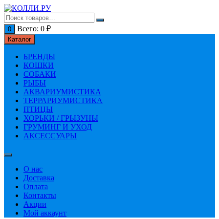
Перейти
к
содержимому
Всего:
0
₽
0
Каталог
БРЕНДЫ
КОШКИ
СОБАКИ
РЫБЫ
АКВАРИУМИСТИКА
ТЕРРАРИУМИСТИКА
ПТИЦЫ
ХОРЬКИ / ГРЫЗУНЫ
ГРУМИНГ И УХОД
АКСЕССУАРЫ
О нас
Доставка
Оплата
Контакты
Акции
Мой аккаунт