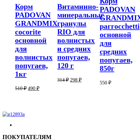
Корм
Корм
Витаминно-
PADOVAN
PADOVAN
минеральные
GRANDMI
GRANDMIX
гранулы
parroсchetti
cocorite
RIO для
основной
основной
волнистых
для
для
и средних
средних
волнистых
попугаев,
попугаев,
попугаев,
120 г
850г
1кг
Первоначальная
Текущая
314
₽
298
₽
550
₽
цена
цена:
Первоначальная
Текущая
510
₽
490
₽
составляла
298 ₽.
цена
цена:
314 ₽.
составляла
490 ₽.
510 ₽.
ПОКУПАТЕЛЯМ