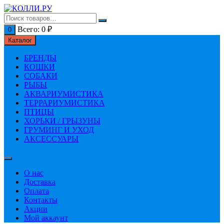
Перейти
к
содержимому
Всего:
0
₽
0
Каталог
БРЕНДЫ
КОШКИ
СОБАКИ
РЫБЫ
АКВАРИУМИСТИКА
ТЕРРАРИУМИСТИКА
ПТИЦЫ
ХОРЬКИ / ГРЫЗУНЫ
ГРУМИНГ И УХОД
АКСЕССУАРЫ
О нас
Доставка
Оплата
Контакты
Акции
Мой аккаунт