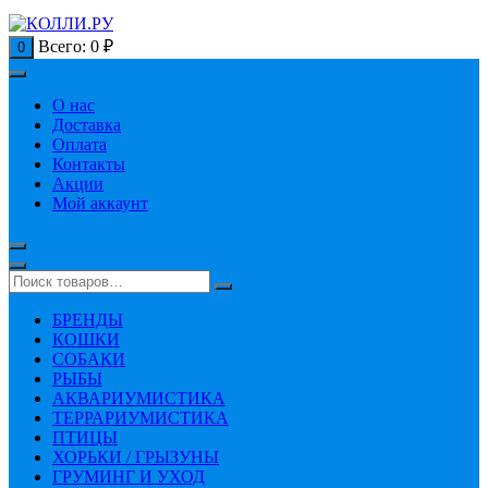
Всего:
0
₽
0
О нас
Доставка
Оплата
Контакты
Акции
Мой аккаунт
БРЕНДЫ
КОШКИ
СОБАКИ
РЫБЫ
АКВАРИУМИСТИКА
ТЕРРАРИУМИСТИКА
ПТИЦЫ
ХОРЬКИ / ГРЫЗУНЫ
ГРУМИНГ И УХОД