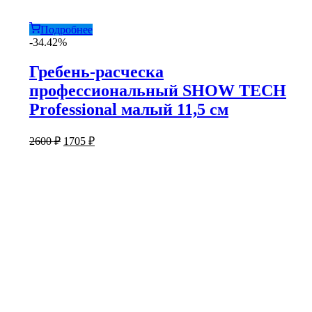
Подробнее
-34.42%
Гребень-расческа
профессиональный SHOW TECH
Professional малый 11,5 см
Первоначальная
Текущая
2600
₽
1705
₽
цена
цена:
составляла
1705 ₽.
2600 ₽.