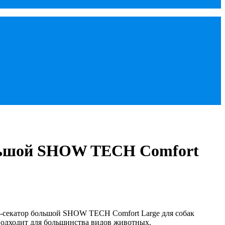
льшой SHOW TECH Comfort
-секатор большой SHOW TECH Comfort Large для собак
Подходит для большинства видов животных.