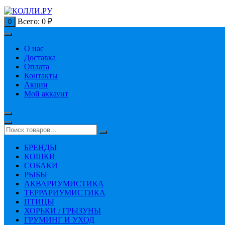
Всего:
0
₽
0
О нас
Доставка
Оплата
Контакты
Акции
Мой аккаунт
БРЕНДЫ
КОШКИ
СОБАКИ
РЫБЫ
АКВАРИУМИСТИКА
ТЕРРАРИУМИСТИКА
ПТИЦЫ
ХОРЬКИ / ГРЫЗУНЫ
ГРУМИНГ И УХОД