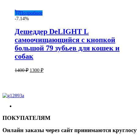
Подробнее
-7.14%
Дешеддер DeLIGHT L
самоочищающийся с кнопкой
большой 79 зубьев для кошек и
собак
Первоначальная
Текущая
1400
₽
1300
₽
цена
цена:
составляла
1300 ₽.
1400 ₽.
ПОКУПАТЕЛЯМ
Онлайн заказы через сайт принимаются круглосу