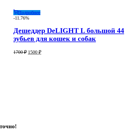
Подробнее
-11.76%
Дешеддер DeLIGHT L большой 44
зубьев для кошек и собак
Первоначальная
Текущая
1700
₽
1500
₽
цена
цена:
составляла
1500 ₽.
1700 ₽.
точно!