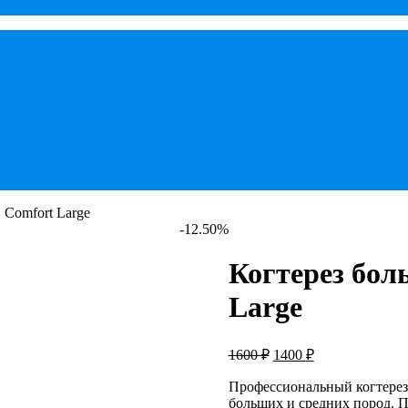
Comfort Large
-12.50%
Когтерез бо
Large
Первоначальная
Текущая
1600
₽
1400
₽
цена
цена:
составляла
Профессиональный когтерез
1400 ₽.
больших и средних пород. 
1600 ₽.