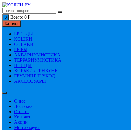
Перейти
к
содержимому
Всего:
0
₽
0
Каталог
БРЕНДЫ
КОШКИ
СОБАКИ
РЫБЫ
АКВАРИУМИСТИКА
ТЕРРАРИУМИСТИКА
ПТИЦЫ
ХОРЬКИ / ГРЫЗУНЫ
ГРУМИНГ И УХОД
АКСЕССУАРЫ
О нас
Доставка
Оплата
Контакты
Акции
Мой аккаунт