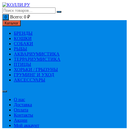
Перейти
к
содержимому
Всего:
0
₽
0
Каталог
БРЕНДЫ
КОШКИ
СОБАКИ
РЫБЫ
АКВАРИУМИСТИКА
ТЕРРАРИУМИСТИКА
ПТИЦЫ
ХОРЬКИ / ГРЫЗУНЫ
ГРУМИНГ И УХОД
АКСЕССУАРЫ
О нас
Доставка
Оплата
Контакты
Акции
Мой аккаунт