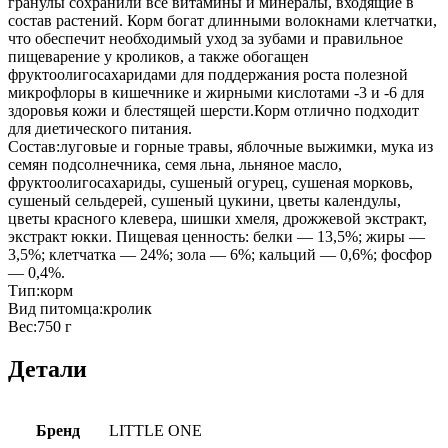
гранулы сохранили все витамины и минералы, входящие в
состав растений. Корм богат длинными волокнами клетчатки,
что обеспечит необходимый уход за зубами и правильное
пищеварение у кроликов, а также обогащен
фруктоолигосахаридами для поддержания роста полезной
микрофлоры в кишечнике и жирными кислотами -3 и -6 для
здоровья кожи и блестящей шерсти.Корм отлично подходит
для диетического питания.
Состав:луговые и горные травы, яблочные выжимки, мука из
семян подсолнечника, семя льна, льняное масло,
фруктоолигосахариды, сушеный огурец, сушеная морковь,
сушеный сельдерей, сушеный цукини, цветы календулы,
цветы красного клевера, шишки хмеля, дрожжевой экстракт,
экстракт юкки. Пищевая ценность: белки — 13,5%; жиры —
3,5%; клетчатка — 24%; зола — 6%; кальций — 0,6%; фосфор
— 0,4%.
Тип:корм
Вид питомца:кролик
Вес:750 г
Детали
Бренд
LITTLE ONE