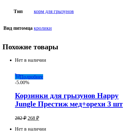
Тип
корм для грызунов
Вид питомца
кролики
Похожие товары
Нет в наличии
Подробнее
-5.00%
Корзинки для грызунов Happy
Jungle Престиж мед+орехи 3 шт
Первоначальная
Текущая
282
₽
268
₽
цена
цена:
составляла
Нет в наличии
268 ₽.
282 ₽.