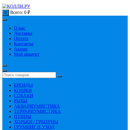
Всего:
0
₽
0
О нас
Доставка
Оплата
Контакты
Акции
Мой аккаунт
БРЕНДЫ
КОШКИ
СОБАКИ
РЫБЫ
АКВАРИУМИСТИКА
ТЕРРАРИУМИСТИКА
ПТИЦЫ
ХОРЬКИ / ГРЫЗУНЫ
ГРУМИНГ И УХОД