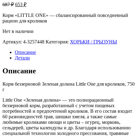
Первоначальная
Текущая
687
₽
653
₽
цена
цена:
составляла
Корм «LITTLE ONE» — сбалансированный повседневный
653 ₽.
рацион для кроликов
687 ₽.
Нет в наличии
Артикул:
4-3257448
Категория:
ХОРЬКИ / ГРЫЗУНЫ
Описание
Детали
Описание
Корм беззерновой Зеленая долина Little One для кроликов, 750
г
Little One «Зеленая долина» — это полнорационный
беззерновой корм, разработанный с учетом пищевых
потребностей и предпочтений кроликов. В его состав входит
60 разновидностей трав, шишки хмеля, а также самые
любимые кроликами овощи и цветы – огурец, морковь,
сельдерей, цветы календулы и др. Благодаря использованию
специальной технологии холодного прессования, травяные