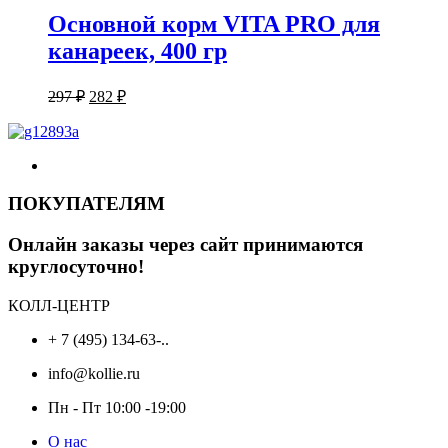
Основной корм VITA PRO для
канареек, 400 гр
Первоначальная
Текущая
297
₽
282
₽
цена
цена:
составляла
282 ₽.
297 ₽.
ПОКУПАТЕЛЯМ
Онлайн заказы через сайт принимаются
круглосуточно!
КОЛЛ-ЦЕНТР
+ 7 (495) 134-63-..
info@kollie.ru
Пн - Пт 10:00 -19:00
О нас