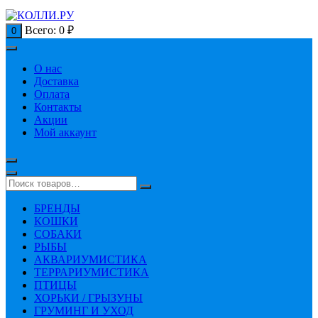
Всего:
0
₽
0
О нас
Доставка
Оплата
Контакты
Акции
Мой аккаунт
БРЕНДЫ
КОШКИ
СОБАКИ
РЫБЫ
АКВАРИУМИСТИКА
ТЕРРАРИУМИСТИКА
ПТИЦЫ
ХОРЬКИ / ГРЫЗУНЫ
ГРУМИНГ И УХОД