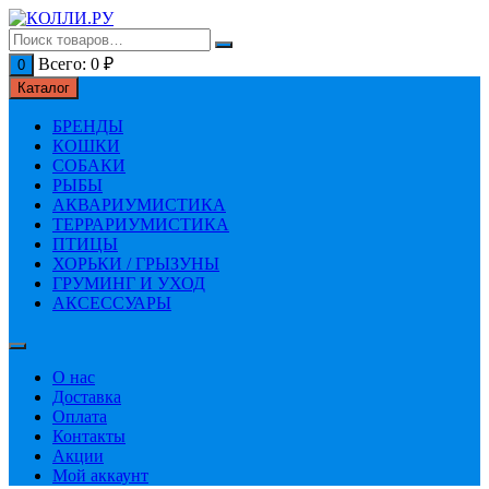
Перейти
к
содержимому
Всего:
0
₽
0
Каталог
БРЕНДЫ
КОШКИ
СОБАКИ
РЫБЫ
АКВАРИУМИСТИКА
ТЕРРАРИУМИСТИКА
ПТИЦЫ
ХОРЬКИ / ГРЫЗУНЫ
ГРУМИНГ И УХОД
АКСЕССУАРЫ
О нас
Доставка
Оплата
Контакты
Акции
Мой аккаунт