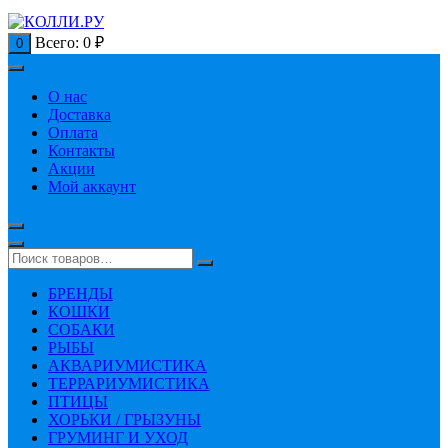
Всего:
0
₽
0
О нас
Доставка
Оплата
Контакты
Акции
Мой аккаунт
БРЕНДЫ
КОШКИ
СОБАКИ
РЫБЫ
АКВАРИУМИСТИКА
ТЕРРАРИУМИСТИКА
ПТИЦЫ
ХОРЬКИ / ГРЫЗУНЫ
ГРУМИНГ И УХОД