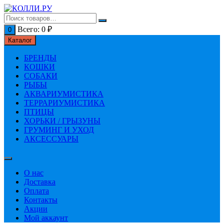
Перейти
к
содержимому
Всего:
0
₽
0
Каталог
БРЕНДЫ
КОШКИ
СОБАКИ
РЫБЫ
АКВАРИУМИСТИКА
ТЕРРАРИУМИСТИКА
ПТИЦЫ
ХОРЬКИ / ГРЫЗУНЫ
ГРУМИНГ И УХОД
АКСЕССУАРЫ
О нас
Доставка
Оплата
Контакты
Акции
Мой аккаунт