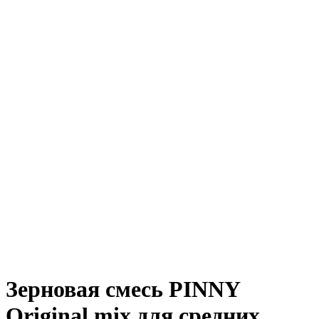
Зерновая смесь PINNY
Original mix для средних