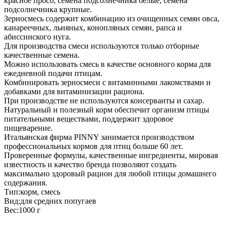
красное просо, семена подсолнечника белые, семена
подсолнечника крупные.
Зерносмесь содержит комбинацию из очищенных семян овса,
канареечных, льняных, конопляных семян, рапса и
абиссинского нуга.
Для производства смеси используются только отборные
качественные семена.
Можно использовать смесь в качестве основного корма для
ежедневной подачи птицам.
Комбинировать зерносмеси с витаминными лакомствами и
добавками для витаминизации рациона.
При производстве не используются консерванты и сахар.
Натуральный и полезный корм обеспечит организм птицы
питательными веществами, поддержит здоровое
пищеварение.
Итальянская фирма PINNY занимается производством
профессиональных кормов для птиц больше 60 лет.
Проверенные формулы, качественные ингредиенты, мировая
известность и качество бренда позволяют создать
максимально здоровый рацион для любой птицы домашнего
содержания.
Тип:корм, смесь
Вид:для средних попугаев
Вес:1000 г