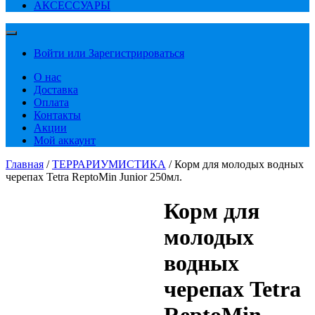
АКСЕССУАРЫ
Войти или Зарегистрироваться
О нас
Доставка
Оплата
Контакты
Акции
Мой аккаунт
Главная
/
ТЕРРАРИУМИСТИКА
/ Корм для молодых водных
черепах Tetra ReptoMin Junior 250мл.
Корм для
молодых
водных
черепах Tetra