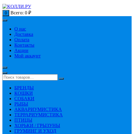
Всего:
0
₽
0
О нас
Доставка
Оплата
Контакты
Акции
Мой аккаунт
БРЕНДЫ
КОШКИ
СОБАКИ
РЫБЫ
АКВАРИУМИСТИКА
ТЕРРАРИУМИСТИКА
ПТИЦЫ
ХОРЬКИ / ГРЫЗУНЫ
ГРУМИНГ И УХОД