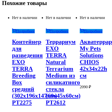
Похожие товары
Нет в наличии
Нет в наличии
Нет в наличии
Подробнее
Подробнее
Подробнее
Контейнер
Террариум
Акватерра
для
EXO
My Pets
разведения
TERRA
Solutions
EXO
Natural
CHIOS
TERRA
Terrarium
42x34x22h
Breeding
Medium из
см
Box
силикатного
2090
₽
средний
стекла
(302х196х147мм)
(60х45х60см)
PT2275
PT2612