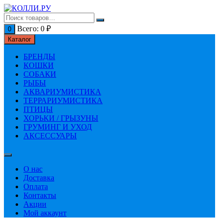
Перейти
к
содержимому
Всего:
0
₽
0
Каталог
БРЕНДЫ
КОШКИ
СОБАКИ
РЫБЫ
АКВАРИУМИСТИКА
ТЕРРАРИУМИСТИКА
ПТИЦЫ
ХОРЬКИ / ГРЫЗУНЫ
ГРУМИНГ И УХОД
АКСЕССУАРЫ
О нас
Доставка
Оплата
Контакты
Акции
Мой аккаунт