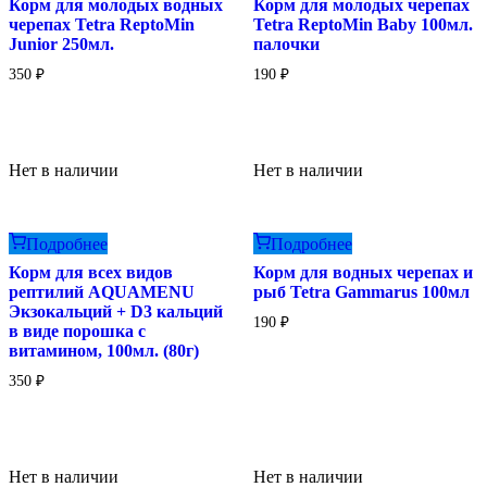
Корм для молодых водных
Корм для молодыx черепаx
черепах Tetra ReptoMin
Tetra ReptoMin Baby 100мл.
Junior 250мл.
палочки
350
₽
190
₽
Нет в наличии
Нет в наличии
Подробнее
Подробнее
Корм для всех видов
Корм для водных черепах и
рептилий AQUAMENU
рыб Tetra Gammarus 100мл
Экзокальций + D3 кальций
190
₽
в виде порошка с
витамином, 100мл. (80г)
350
₽
Нет в наличии
Нет в наличии