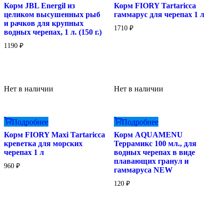
Корм JBL Energil из
Корм FIORY Tartaricca
целиком высушенных рыб
гаммарус для черепах 1 л
и рачков для крупных
1710
₽
водных черепах, 1 л. (150 г.)
1190
₽
Нет в наличии
Нет в наличии
Подробнее
Подробнее
Корм FIORY Maxi Tartaricca
Корм AQUAMENU
креветка для морских
Террамикс 100 мл., для
черепах 1 л
водных черепах в виде
плавающих гранул и
960
₽
гаммаруса NEW
120
₽