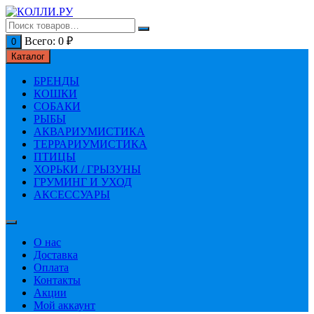
Перейти
к
содержимому
Всего:
0
₽
0
Каталог
БРЕНДЫ
КОШКИ
СОБАКИ
РЫБЫ
АКВАРИУМИСТИКА
ТЕРРАРИУМИСТИКА
ПТИЦЫ
ХОРЬКИ / ГРЫЗУНЫ
ГРУМИНГ И УХОД
АКСЕССУАРЫ
О нас
Доставка
Оплата
Контакты
Акции
Мой аккаунт