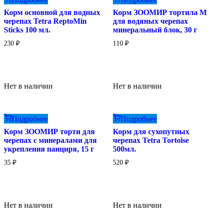
Корм основной для водных
Корм ЗООМИР тортила М
черепах Tetra ReptoMin
для водяных черепах
Sticks 100 мл.
минеральный блок, 30 г
230
₽
110
₽
Нет в наличии
Нет в наличии
Подробнее
Подробнее
Корм ЗООМИР торти для
Корм для сухопутных
черепах с минералами для
черепах Tetra Tortoise
укрепления панциря, 15 г
500мл.
35
₽
520
₽
Нет в наличии
Нет в наличии