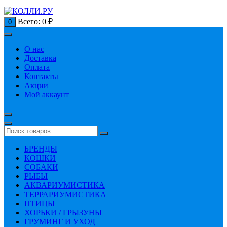
Всего:
0
₽
0
О нас
Доставка
Оплата
Контакты
Акции
Мой аккаунт
БРЕНДЫ
КОШКИ
СОБАКИ
РЫБЫ
АКВАРИУМИСТИКА
ТЕРРАРИУМИСТИКА
ПТИЦЫ
ХОРЬКИ / ГРЫЗУНЫ
ГРУМИНГ И УХОД