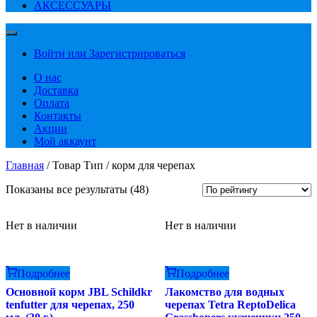
АКСЕССУАРЫ
Войти или Зарегистрироваться
О нас
Доставка
Оплата
Контакты
Акции
Мой аккаунт
Главная
/ Товар Тип / корм для черепах
Сортировка:
Показаны все результаты (48)
по
рейтингу
Нет в наличии
Нет в наличии
Подробнее
Подробнее
Основной корм JBL Schildkr
Лакомство для водных
tenfutter для черепах, 250
черепах Tetra ReptoDelica