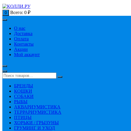
Всего:
0
₽
0
О нас
Доставка
Оплата
Контакты
Акции
Мой аккаунт
БРЕНДЫ
КОШКИ
СОБАКИ
РЫБЫ
АКВАРИУМИСТИКА
ТЕРРАРИУМИСТИКА
ПТИЦЫ
ХОРЬКИ / ГРЫЗУНЫ
ГРУМИНГ И УХОД