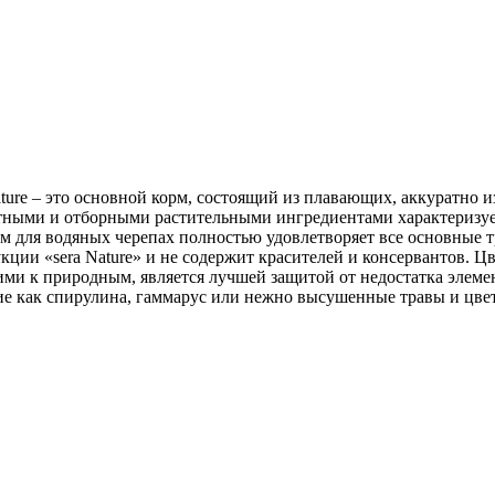
ture – это основной корм, состоящий из плавающих, аккуратно 
отными и отборными растительными ингредиентами характеризуе
м для водяных черепах полностью удовлетворяет все основные 
укции «sera Nature» и не содержит красителей и консервантов. 
ими к природным, является лучшей защитой от недостатка элеме
кие как спирулина, гаммарус или нежно высушенные травы и цве