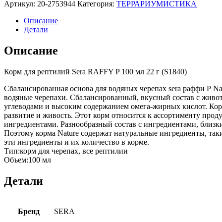
Артикул:
20-2753944
Категория:
ТЕРРАРИУМИСТИКА
Описание
Детали
Описание
Корм для рептилий Sera RAFFY P 100 мл 22 г (S1840)
Сбалансированная основа для водяных черепах sera раффи Р Na
водяные черепахи. Сбалансированный, вкусный состав с жив
углеводами и высоким содержанием омега-жирных кислот. Кор
развитие и живость. Этот корм относится к ассортименту прод
ингредиентами. Разнообразный состав с ингредиентами, близк
Поэтому корма Nature содержат натуральные ингредиенты, та
эти ингредиенты и их количество в корме.
Тип:корм для черепах, все рептилии
Объем:100 мл
Детали
Бренд
SERA