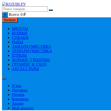
Перейти
к
содержимому
Всего:
0
₽
0
Каталог
БРЕНДЫ
КОШКИ
СОБАКИ
РЫБЫ
АКВАРИУМИСТИКА
ТЕРРАРИУМИСТИКА
ПТИЦЫ
ХОРЬКИ / ГРЫЗУНЫ
ГРУМИНГ И УХОД
АКСЕССУАРЫ
О нас
Доставка
Оплата
Контакты
Акции
Мой аккаунт