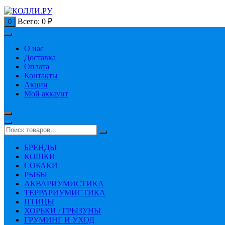
Всего:
0
₽
0
О нас
Доставка
Оплата
Контакты
Акции
Мой аккаунт
БРЕНДЫ
КОШКИ
СОБАКИ
РЫБЫ
АКВАРИУМИСТИКА
ТЕРРАРИУМИСТИКА
ПТИЦЫ
ХОРЬКИ / ГРЫЗУНЫ
ГРУМИНГ И УХОД