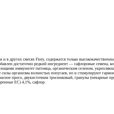
как и в других смесях Fiory, содержатся только высококачествен
бавлен достаточно редкий ингредиент — сафлоровые семена, кот
ирующими иммунитет питомца, органическим селеном, укрепляю
 силы организма волнистых попугаев, но и стимулируют гармон
красное просо, двукисточник тросниковый, гранулы (пекарные пр
ренные ЕС) 4,1%, сафлор.