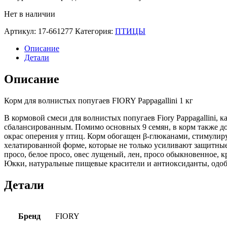
Нет в наличии
Артикул:
17-661277
Категория:
ПТИЦЫ
Описание
Детали
Описание
Корм для волнистых попугаев FIORY Pappagallini 1 кг
В кормовой смеси для волнистых попугаев Fiory Pappagallini, 
сбалансированным. Помимо основных 9 семян, в корм также до
окрас оперения у птиц. Корм обогащен β-глюканами, стимул
хелатированной форме, которые не только усиливают защитные
просо, белое просо, овес лущеный, лен, просо обыкновенное, 
Юкки, натуральные пищевые красители и антиоксиданты, одоб
Детали
Бренд
FIORY