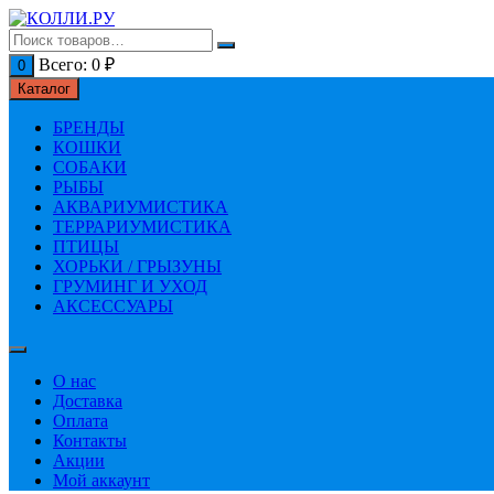
Перейти
к
содержимому
Всего:
0
₽
0
Каталог
БРЕНДЫ
КОШКИ
СОБАКИ
РЫБЫ
АКВАРИУМИСТИКА
ТЕРРАРИУМИСТИКА
ПТИЦЫ
ХОРЬКИ / ГРЫЗУНЫ
ГРУМИНГ И УХОД
АКСЕССУАРЫ
О нас
Доставка
Оплата
Контакты
Акции
Мой аккаунт