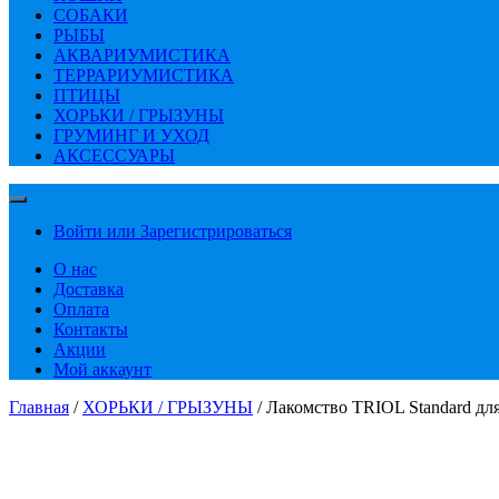
СОБАКИ
РЫБЫ
АКВАРИУМИСТИКА
ТЕРРАРИУМИСТИКА
ПТИЦЫ
ХОРЬКИ / ГРЫЗУНЫ
ГРУМИНГ И УХОД
АКСЕССУАРЫ
Войти или Зарегистрироваться
О нас
Доставка
Оплата
Контакты
Акции
Мой аккаунт
Главная
/
ХОРЬКИ / ГРЫЗУНЫ
/ Лакомство TRIOL Standard для