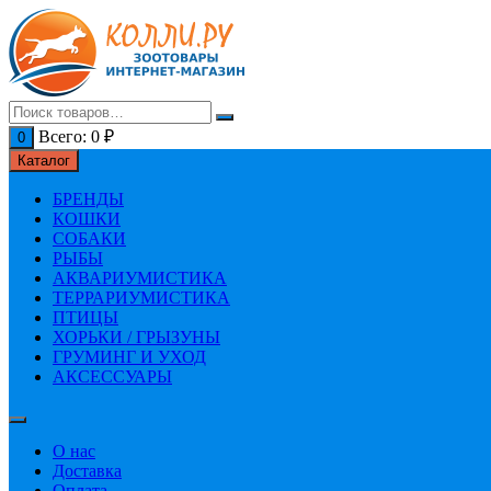
Перейти
к
содержимому
Всего:
0
₽
0
Каталог
БРЕНДЫ
КОШКИ
СОБАКИ
РЫБЫ
АКВАРИУМИСТИКА
ТЕРРАРИУМИСТИКА
ПТИЦЫ
ХОРЬКИ / ГРЫЗУНЫ
ГРУМИНГ И УХОД
АКСЕССУАРЫ
О нас
Доставка
Оплата