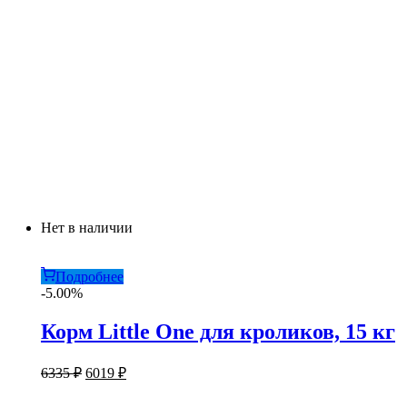
Нет в наличии
Подробнее
-5.00%
Корм Little One для кроликов, 15 кг
Первоначальная
Текущая
6335
₽
6019
₽
цена
цена:
составляла
6019 ₽.