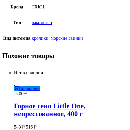
Бренд
TRIOL
Тип
лакомство
Вид питомца
кролики
,
морские свинки
Похожие товары
Нет в наличии
Подробнее
-5.00%
Горное сено Little One,
непрессованное, 400 г
Первоначальная
Текущая
543
₽
516
₽