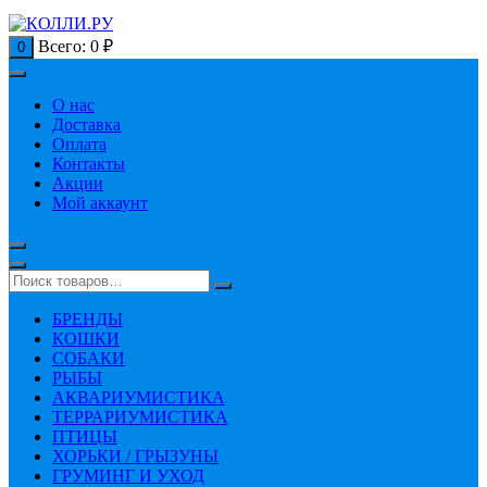
Всего:
0
₽
0
О нас
Доставка
Оплата
Контакты
Акции
Мой аккаунт
БРЕНДЫ
КОШКИ
СОБАКИ
РЫБЫ
АКВАРИУМИСТИКА
ТЕРРАРИУМИСТИКА
ПТИЦЫ
ХОРЬКИ / ГРЫЗУНЫ
ГРУМИНГ И УХОД