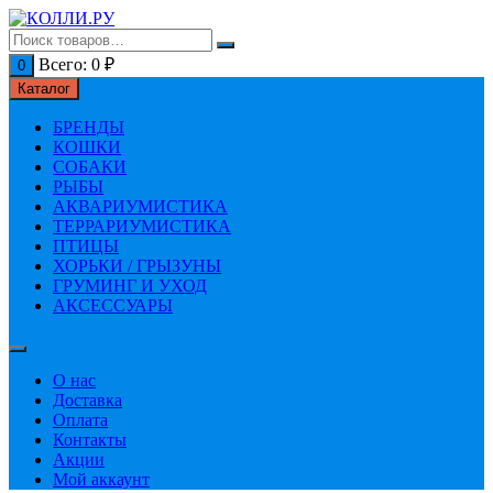
Перейти
к
содержимому
Всего:
0
₽
0
Каталог
БРЕНДЫ
КОШКИ
СОБАКИ
РЫБЫ
АКВАРИУМИСТИКА
ТЕРРАРИУМИСТИКА
ПТИЦЫ
ХОРЬКИ / ГРЫЗУНЫ
ГРУМИНГ И УХОД
АКСЕССУАРЫ
О нас
Доставка
Оплата
Контакты
Акции
Мой аккаунт