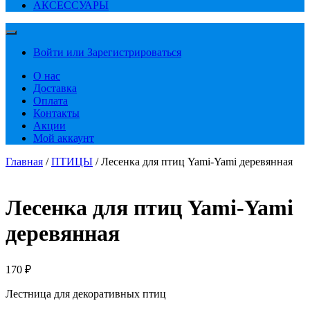
АКСЕССУАРЫ
Войти или Зарегистрироваться
О нас
Доставка
Оплата
Контакты
Акции
Мой аккаунт
Главная
/
ПТИЦЫ
/ Лесенка для птиц Yami-Yami деревянная
Лесенка для птиц Yami-Yami
деревянная
170
₽
Лестница для декоративных птиц