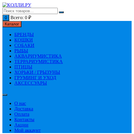
Перейти
к
содержимому
Всего:
0
₽
0
Каталог
БРЕНДЫ
КОШКИ
СОБАКИ
РЫБЫ
АКВАРИУМИСТИКА
ТЕРРАРИУМИСТИКА
ПТИЦЫ
ХОРЬКИ / ГРЫЗУНЫ
ГРУМИНГ И УХОД
АКСЕССУАРЫ
О нас
Доставка
Оплата
Контакты
Акции
Мой аккаунт