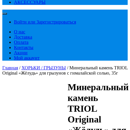
АКСЕССУАРЫ
Войти или Зарегистрироваться
О нас
Доставка
Оплата
Контакты
Акции
Мой аккаунт
Главная
/
ХОРЬКИ / ГРЫЗУНЫ
/ Минеральный камень TRIOL
Original «Жёлудь» для грызунов с гималайской солью, 35г
Минеральный
камень
TRIOL
Original