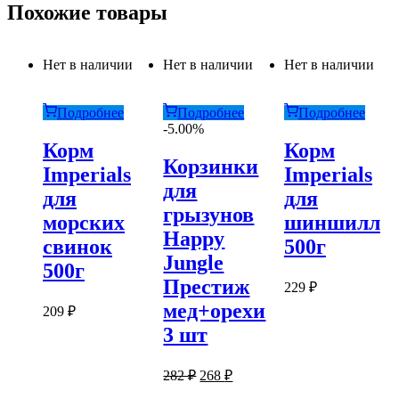
Похожие товары
Нет в наличии
Нет в наличии
Нет в наличии
Подробнее
Подробнее
Подробнее
-5.00%
Корм
Корм
Корзинки
Imperials
Imperials
для
для
для
грызунов
морских
шиншилл
Happy
свинок
500г
Jungle
500г
Престиж
229
₽
мед+орехи
209
₽
3 шт
Первоначальная
Текущая
282
₽
268
₽
цена
цена: