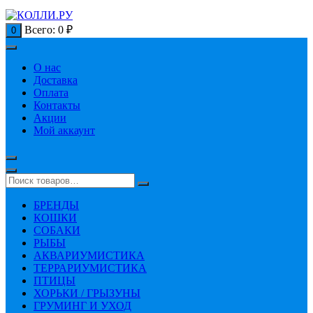
Всего:
0
₽
0
О нас
Доставка
Оплата
Контакты
Акции
Мой аккаунт
БРЕНДЫ
КОШКИ
СОБАКИ
РЫБЫ
АКВАРИУМИСТИКА
ТЕРРАРИУМИСТИКА
ПТИЦЫ
ХОРЬКИ / ГРЫЗУНЫ
ГРУМИНГ И УХОД