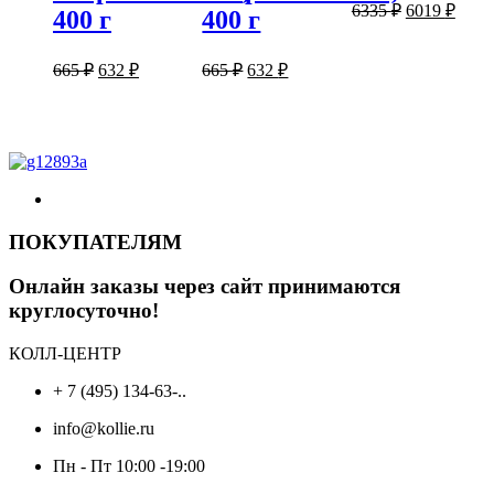
Первоначал
Теку
6335
₽
6019
₽
400 г
400 г
цена
цена:
составляла
6019 
Первоначальная
Текущая
Первоначальная
Текущая
6335 ₽.
665
₽
632
₽
665
₽
632
₽
цена
цена:
цена
цена:
составляла
составляла
632 ₽.
632 ₽.
665 ₽.
665 ₽.
ПОКУПАТЕЛЯМ
Онлайн заказы через сайт принимаются
круглосуточно!
КОЛЛ-ЦЕНТР
+ 7 (495) 134-63-..
info@kollie.ru
Пн - Пт 10:00 -19:00