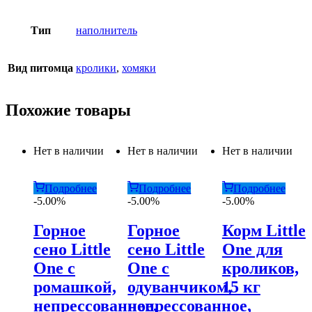
Тип
наполнитель
Вид питомца
кролики
,
хомяки
Похожие товары
Нет в наличии
Нет в наличии
Нет в наличии
Подробнее
Подробнее
Подробнее
-5.00%
-5.00%
-5.00%
Горное
Горное
Корм Little
сено Little
сено Little
One для
One с
One с
кроликов,
ромашкой,
одуванчиком,
15 кг
непрессованное,
непрессованное,