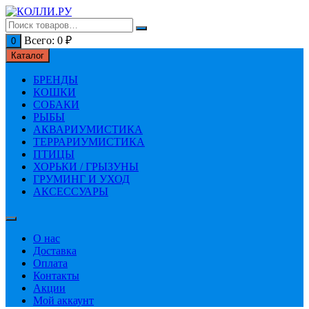
Перейти
к
содержимому
Всего:
0
₽
0
Каталог
БРЕНДЫ
КОШКИ
СОБАКИ
РЫБЫ
АКВАРИУМИСТИКА
ТЕРРАРИУМИСТИКА
ПТИЦЫ
ХОРЬКИ / ГРЫЗУНЫ
ГРУМИНГ И УХОД
АКСЕССУАРЫ
О нас
Доставка
Оплата
Контакты
Акции
Мой аккаунт