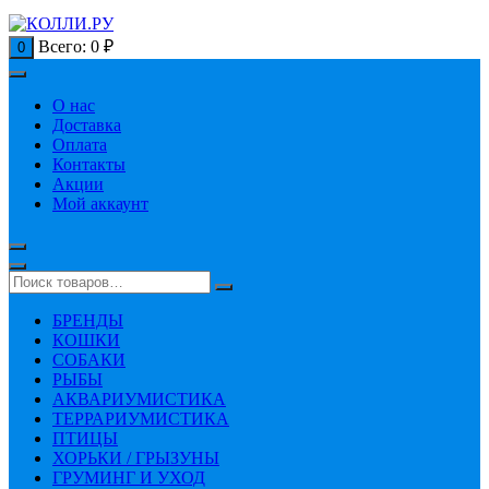
Всего:
0
₽
0
О нас
Доставка
Оплата
Контакты
Акции
Мой аккаунт
БРЕНДЫ
КОШКИ
СОБАКИ
РЫБЫ
АКВАРИУМИСТИКА
ТЕРРАРИУМИСТИКА
ПТИЦЫ
ХОРЬКИ / ГРЫЗУНЫ
ГРУМИНГ И УХОД