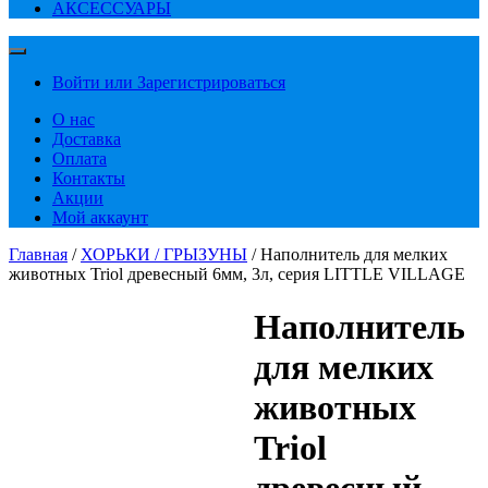
АКСЕССУАРЫ
Войти или Зарегистрироваться
О нас
Доставка
Оплата
Контакты
Акции
Мой аккаунт
Главная
/
ХОРЬКИ / ГРЫЗУНЫ
/ Наполнитель для мелких
животных Triol древесный 6мм, 3л, серия LITTLE VILLAGE
Наполнитель
для мелких
животных
Triol