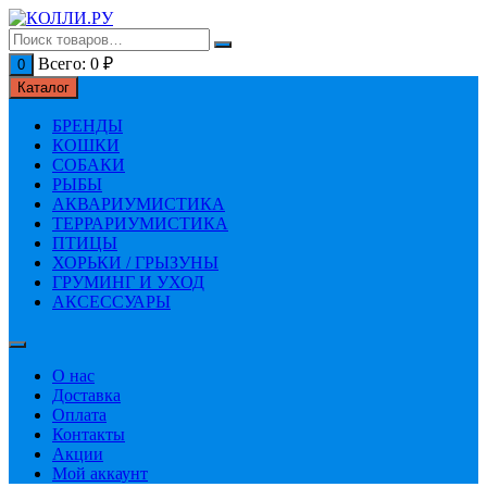
Перейти
к
содержимому
Всего:
0
₽
0
Каталог
БРЕНДЫ
КОШКИ
СОБАКИ
РЫБЫ
АКВАРИУМИСТИКА
ТЕРРАРИУМИСТИКА
ПТИЦЫ
ХОРЬКИ / ГРЫЗУНЫ
ГРУМИНГ И УХОД
АКСЕССУАРЫ
О нас
Доставка
Оплата
Контакты
Акции
Мой аккаунт