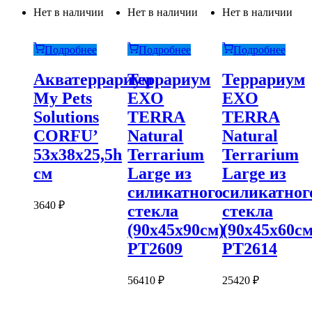
Нет в наличии
Нет в наличии
Нет в наличии
Подробнее
Подробнее
Подробнее
Акватеррариум
Террариум
Террариум
My Pets
EXO
EXO
Solutions
TERRA
TERRA
CORFU’
Natural
Natural
53x38x25,5h
Terrarium
Terrarium
см
Large из
Large из
силикатного
силикатног
3640
₽
стекла
стекла
(90х45х90см)
(90х45х60см
PT2609
PT2614
56410
₽
25420
₽