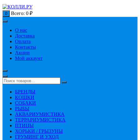
Всего:
0
₽
0
О нас
Доставка
Оплата
Контакты
Акции
Мой аккаунт
БРЕНДЫ
КОШКИ
СОБАКИ
РЫБЫ
АКВАРИУМИСТИКА
ТЕРРАРИУМИСТИКА
ПТИЦЫ
ХОРЬКИ / ГРЫЗУНЫ
ГРУМИНГ И УХОД