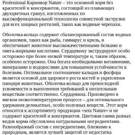
Professional Карнивор Nature – это основной корм без
красителей и консервантов, состоящий из плавающих
двухцветных гранул, изготовленных по
высокофункциональной технологии совместной экструзии
для всех хищных рептилий, таких как водяные черепахи.
Оболочка-кольцо содержит сбалансированный состав водных
организмов, таких как рыба, гаммарус и криль, и
обеспечивает животное высококачественными белками и
омега-жирными кислотами. Сердцевину экструдируют особо
осторожно при более низкой температуре и, таким образом,
особенно осторожно. Она богата необходимыми витаминами,
минералами и водорослями для повышения устойчивости к
болезням. Оптимальное соотношение кальция и фосфора
является основой для здорового роста костей и укрепления
панциря животных. Оболочка-кольцо для превосходной
усвояемости и выполнения требований к питательным
веществам соответственно. Сердцевина. Произведено в
мягком низкотемпературном процессе – для оптимального
удержания деликатных, особо полезных веществ. Этот корм
относится к ассортименту продукции «sera Nature» и не
содержит красителей и консервантов. Цветовая гамма разных
видов корма обусловлена натуральными ингредиентами.
Разнообразный состав с ингредиентами, близкими к
природным, является лучшей защитой от недостатка