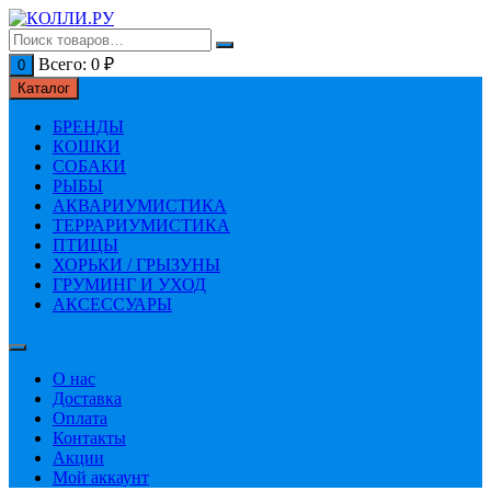
Перейти
к
содержимому
Всего:
0
₽
0
Каталог
БРЕНДЫ
КОШКИ
СОБАКИ
РЫБЫ
АКВАРИУМИСТИКА
ТЕРРАРИУМИСТИКА
ПТИЦЫ
ХОРЬКИ / ГРЫЗУНЫ
ГРУМИНГ И УХОД
АКСЕССУАРЫ
О нас
Доставка
Оплата
Контакты
Акции
Мой аккаунт