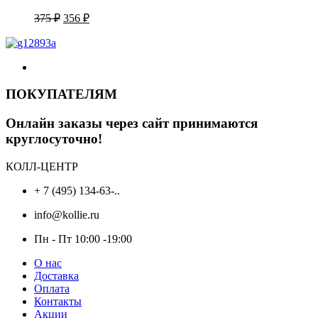
Первоначальная
Текущая
375
₽
356
₽
цена
цена:
составляла
356 ₽.
375 ₽.
ПОКУПАТЕЛЯМ
Онлайн заказы через сайт принимаются
круглосуточно!
КОЛЛ-ЦЕНТР
+ 7 (495) 134-63-..
info@kollie.ru
Пн - Пт 10:00 -19:00
О нас
Доставка
Оплата
Контакты
Акции