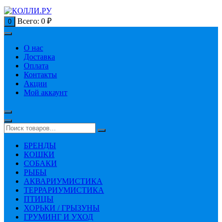
Всего:
0
₽
0
О нас
Доставка
Оплата
Контакты
Акции
Мой аккаунт
БРЕНДЫ
КОШКИ
СОБАКИ
РЫБЫ
АКВАРИУМИСТИКА
ТЕРРАРИУМИСТИКА
ПТИЦЫ
ХОРЬКИ / ГРЫЗУНЫ
ГРУМИНГ И УХОД