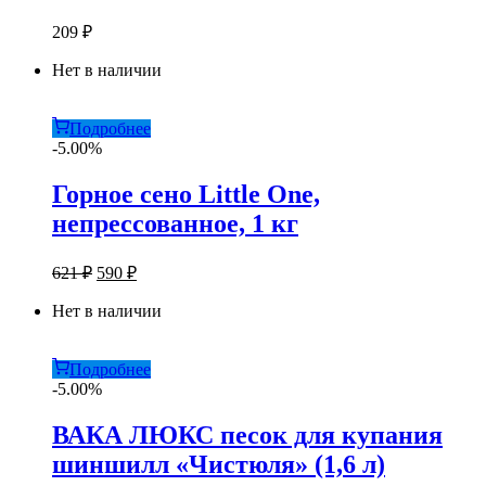
209
₽
Нет в наличии
Подробнее
-5.00%
Горное сено Little One,
непрессованное, 1 кг
Первоначальная
Текущая
621
₽
590
₽
цена
цена:
составляла
Нет в наличии
590 ₽.
621 ₽.
Подробнее
-5.00%
ВАКА ЛЮКС песок для купания
шиншилл «Чистюля» (1,6 л)