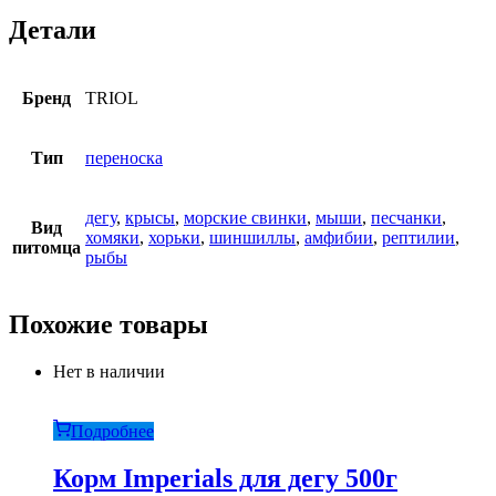
Детали
Бренд
TRIOL
Тип
переноска
дегу
,
крысы
,
морские свинки
,
мыши
,
песчанки
,
Вид
хомяки
,
хорьки
,
шиншиллы
,
амфибии
,
рептилии
,
питомца
рыбы
Похожие товары
Нет в наличии
Подробнее
Корм Imperials для дегу 500г