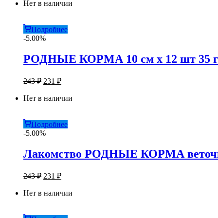
составляла
Нет в наличии
189 ₽.
199 ₽.
Подробнее
-5.00%
РОДНЫЕ КОРМА 10 см х 12 шт 35 г 
Первоначальная
Текущая
243
₽
231
₽
цена
цена:
составляла
Нет в наличии
231 ₽.
243 ₽.
Подробнее
-5.00%
Лакомство РОДНЫЕ КОРМА веточки 
Первоначальная
Текущая
243
₽
231
₽
цена
цена:
составляла
Нет в наличии
231 ₽.
243 ₽.