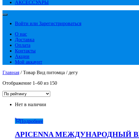
АКСЕССУАРЫ
Войти или Зарегистрироваться
О нас
Доставка
Оплата
Контакты
Акции
Мой аккаунт
Главная
/ Товар Вид питомца / дегу
Сортировка:
Отображение 1–60 из 150
по
рейтингу
Нет в наличии
Подробнее
APICENNA МЕЖДУНАРОДНЫЙ ВЕТЕР