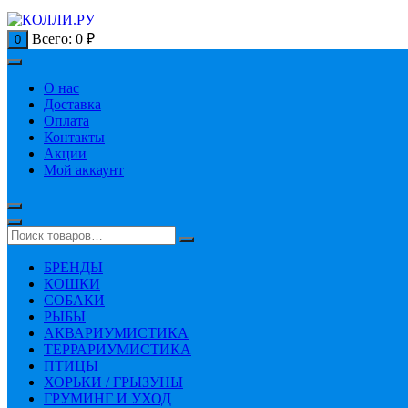
Всего:
0
₽
0
О нас
Доставка
Оплата
Контакты
Акции
Мой аккаунт
БРЕНДЫ
КОШКИ
СОБАКИ
РЫБЫ
АКВАРИУМИСТИКА
ТЕРРАРИУМИСТИКА
ПТИЦЫ
ХОРЬКИ / ГРЫЗУНЫ
ГРУМИНГ И УХОД