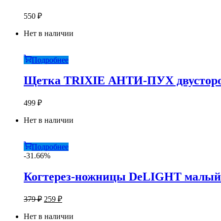
550
₽
Нет в наличии
Подробнее
Щетка TRIXIE АНТИ-ПУХ двустор
499
₽
Нет в наличии
Подробнее
-31.66%
Когтерез-ножницы DeLIGHT малый з
Первоначальная
Текущая
379
₽
259
₽
цена
цена:
составляла
Нет в наличии
259 ₽.