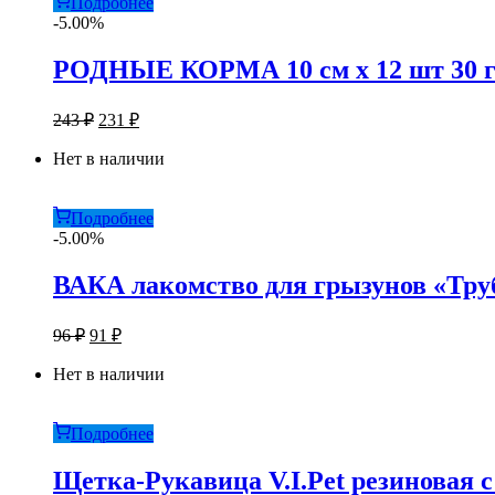
Подробнее
-5.00%
РОДНЫЕ КОРМА 10 см х 12 шт 30 г
Первоначальная
Текущая
243
₽
231
₽
цена
цена:
составляла
Нет в наличии
231 ₽.
243 ₽.
Подробнее
-5.00%
ВАКА лакомство для грызунов «Тру
Первоначальная
Текущая
96
₽
91
₽
цена
цена:
составляла
Нет в наличии
91 ₽.
96 ₽.
Подробнее
Щетка-Рукавица V.I.Pet резиновая 