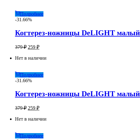
379 ₽.
Подробнее
-31.66%
Когтерез-ножницы DeLIGHT малый д
Первоначальная
Текущая
379
₽
259
₽
цена
цена:
составляла
Нет в наличии
259 ₽.
379 ₽.
Подробнее
-31.66%
Когтерез-ножницы DeLIGHT малый д
Первоначальная
Текущая
379
₽
259
₽
цена
цена:
составляла
Нет в наличии
259 ₽.
379 ₽.
Подробнее