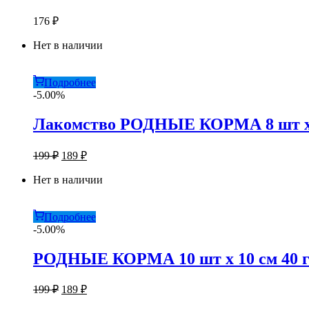
176
₽
Нет в наличии
Подробнее
-5.00%
Лакомство РОДНЫЕ КОРМА 8 шт х 10
Первоначальная
Текущая
199
₽
189
₽
цена
цена:
составляла
Нет в наличии
189 ₽.
199 ₽.
Подробнее
-5.00%
РОДНЫЕ КОРМА 10 шт х 10 см 40 г 
Первоначальная
Текущая
199
₽
189
₽
цена
цена: