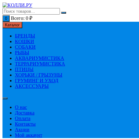
Перейти
к
содержимому
Всего:
0
₽
0
Каталог
БРЕНДЫ
КОШКИ
СОБАКИ
РЫБЫ
АКВАРИУМИСТИКА
ТЕРРАРИУМИСТИКА
ПТИЦЫ
ХОРЬКИ / ГРЫЗУНЫ
ГРУМИНГ И УХОД
АКСЕССУАРЫ
О нас
Доставка
Оплата
Контакты
Акции
Мой аккаунт