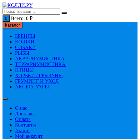
Перейти
к
содержимому
Всего:
0
₽
0
Каталог
БРЕНДЫ
КОШКИ
СОБАКИ
РЫБЫ
АКВАРИУМИСТИКА
ТЕРРАРИУМИСТИКА
ПТИЦЫ
ХОРЬКИ / ГРЫЗУНЫ
ГРУМИНГ И УХОД
АКСЕССУАРЫ
О нас
Доставка
Оплата
Контакты
Акции
Мой аккаунт