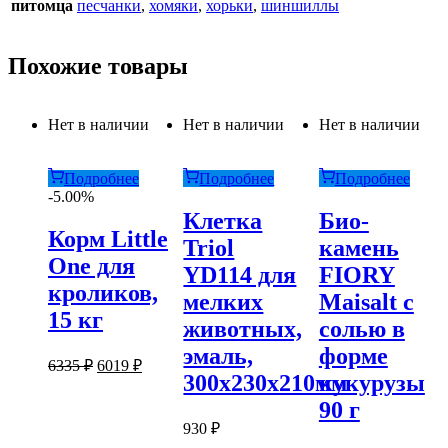
питомца
песчанки
,
хомяки
,
хорьки
,
шиншиллы
Похожие товары
Нет в наличии
Нет в наличии
Нет в наличии
Подробнее
Подробнее
Подробнее
-5.00%
Клетка
Био-
Корм Little
Triol
камень
One для
YD114 для
FIORY
кроликов,
мелких
Maisalt с
15 кг
животных,
солью в
эмаль,
форме
Первоначальная
Текущая
6335
₽
6019
₽
300х230х210мм
кукурузы
цена
цена:
составляла
6019 ₽.
90 г
6335 ₽.
930
₽