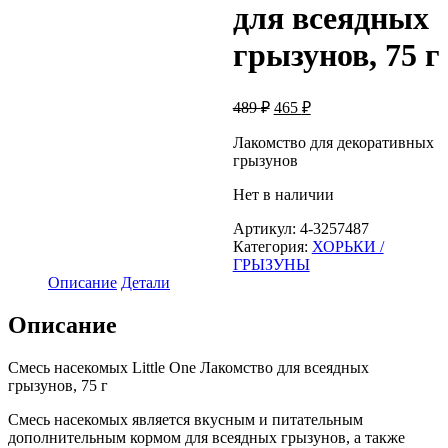
для всеядных
грызунов, 75 г
Первоначальная
Текущая
489
₽
465
₽
цена
цена:
составляла
Лакомство для декоративных
465 ₽.
грызунов
489 ₽.
Нет в наличии
Артикул:
4-3257487
Категория:
ХОРЬКИ /
ГРЫЗУНЫ
Описание
Детали
Описание
Смесь насекомых Little One Лакомство для всеядных
грызунов, 75 г
Смесь насекомых является вкусным и питательным
дополнительным кормом для всеядных грызунов, а также