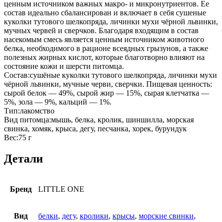
ценным источником важных макро- и микронутриентов. Ее
состав идеально сбалансирован и включает в себя сушеные
куколки тутового шелкопряда, личинки мухи чёрной львинки,
мучных червей и сверчков. Благодаря входящим в состав
насекомым cмесь является ценным источником животного
белка, необходимого в рационе всеядных грызунов, а также
полезных жирных кислот, которые благотворно влияют на
состояние кожи и шерсти питомца.
Состав:сушёные куколки тутового шелкопряда, личинки мухи
чёрной львинки, мучные черви, сверчки. Пищевая ценность:
сырой белок — 49%, сырой жир — 15%, сырая клетчатка —
5%, зола — 9%, кальций — 1%.
Тип:лакомство
Вид питомца:мышь, белка, кролик, шиншилла, морская
свинка, хомяк, крыса, дегу, песчанка, хорек, бурундук
Вес:75 г
Детали
Бренд
LITTLE ONE
Вид
белки
,
дегу
,
кролики
,
крысы
,
морские свинки
,