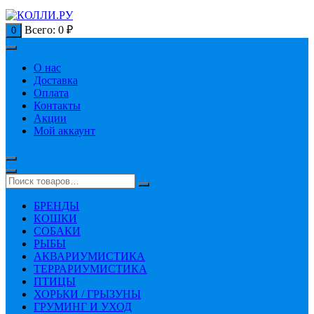
Всего:
0
₽
0
О нас
Доставка
Оплата
Контакты
Акции
Мой аккаунт
БРЕНДЫ
КОШКИ
СОБАКИ
РЫБЫ
АКВАРИУМИСТИКА
ТЕРРАРИУМИСТИКА
ПТИЦЫ
ХОРЬКИ / ГРЫЗУНЫ
ГРУМИНГ И УХОД