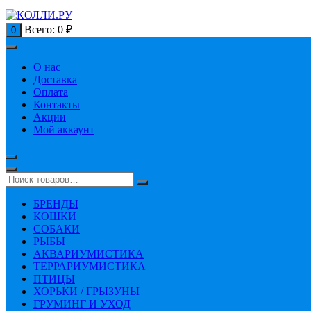
Всего:
0
₽
0
О нас
Доставка
Оплата
Контакты
Акции
Мой аккаунт
БРЕНДЫ
КОШКИ
СОБАКИ
РЫБЫ
АКВАРИУМИСТИКА
ТЕРРАРИУМИСТИКА
ПТИЦЫ
ХОРЬКИ / ГРЫЗУНЫ
ГРУМИНГ И УХОД