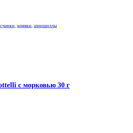
есчанки
,
хомяки
,
шиншиллы
telli с морковью 30 г