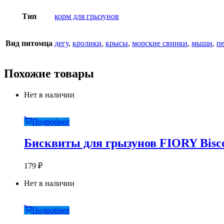
Тип
корм для грызунов
Вид питомца
дегу
,
кролики
,
крысы
,
морские свинки
,
мыши
,
п
Похожие товары
Нет в наличии
Подробнее
Бисквиты для грызунов FIORY Biscot
179
₽
Нет в наличии
Подробнее