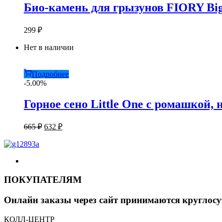
Био-камень для грызунов FIORY Big-
299
₽
Нет в наличии
Подробнее
-5.00%
Горное сено Little One с ромашкой, 
Первоначальная
Текущая
665
₽
632
₽
цена
цена:
составляла
632 ₽.
665 ₽.
ПОКУПАТЕЛЯМ
Онлайн заказы через сайт принимаются круглосу
КОЛЛ-ЦЕНТР