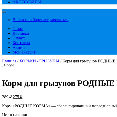
АКСЕССУАРЫ
Войти или Зарегистрироваться
О нас
Доставка
Оплата
Контакты
Акции
Мой аккаунт
Главная
/
ХОРЬКИ / ГРЫЗУНЫ
/ Корм для грызунов РОДНЫЕ
-5.00%
Корм для грызунов РОДНЫЕ 
Первоначальная
Текущая
289
₽
275
₽
цена
цена:
составляла
Корм «РОДНЫЕ КОРМА» — сбалансированный повседневный 
275 ₽.
289 ₽.
Нет в наличии