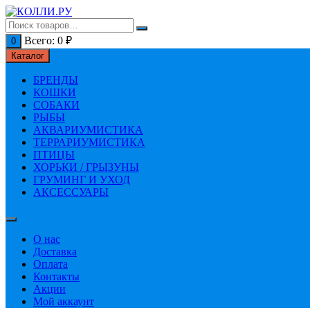
Перейти
к
содержимому
Всего:
0
₽
0
Каталог
БРЕНДЫ
КОШКИ
СОБАКИ
РЫБЫ
АКВАРИУМИСТИКА
ТЕРРАРИУМИСТИКА
ПТИЦЫ
ХОРЬКИ / ГРЫЗУНЫ
ГРУМИНГ И УХОД
АКСЕССУАРЫ
О нас
Доставка
Оплата
Контакты
Акции
Мой аккаунт