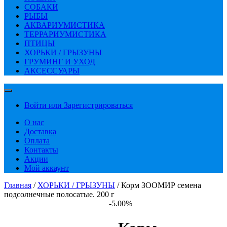
СОБАКИ
РЫБЫ
АКВАРИУМИСТИКА
ТЕРРАРИУМИСТИКА
ПТИЦЫ
ХОРЬКИ / ГРЫЗУНЫ
ГРУМИНГ И УХОД
АКСЕССУАРЫ
Войти или Зарегистрироваться
О нас
Доставка
Оплата
Контакты
Акции
Мой аккаунт
Главная
/
ХОРЬКИ / ГРЫЗУНЫ
/ Корм ЗООМИР семена
подсолнечные полосатые. 200 г
-5.00%