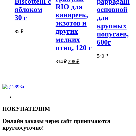
Biscottelli с
pappagalli
RIO для
яблоком
основной
канареек,
30 г
для
экзотов и
крупных
других
85
₽
попугаев,
мелких
600г
птиц, 120 г
540
₽
Первоначальная
Текущая
314
₽
298
₽
цена
цена:
составляла
298 ₽.
314 ₽.
ПОКУПАТЕЛЯМ
Онлайн заказы через сайт принимаются
круглосуточно!