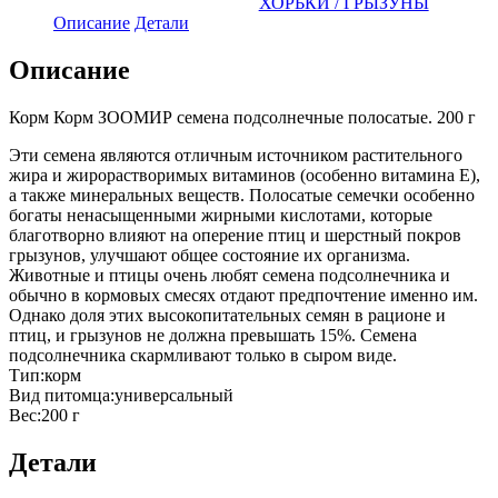
ХОРЬКИ / ГРЫЗУНЫ
Описание
Детали
Описание
Корм Корм ЗООМИР семена подсолнечные полосатые. 200 г
Эти семена являются отличным источником растительного
жира и жирорастворимых витаминов (особенно витамина Е),
а также минеральных веществ. Полосатые семечки особенно
богаты ненасыщенными жирными кислотами, которые
благотворно влияют на оперение птиц и шерстный покров
грызунов, улучшают общее состояние их организма.
Животные и птицы очень любят семена подсолнечника и
обычно в кормовых смесях отдают предпочтение именно им.
Однако доля этих высокопитательных семян в рационе и
птиц, и грызунов не должна превышать 15%. Семена
подсолнечника скармливают только в сыром виде.
Тип:корм
Вид питомца:универсальный
Вес:200 г
Детали