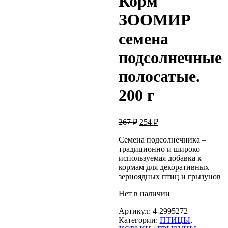
Корм
ЗООМИР
семена
подсолнечные
полосатые.
200 г
Первоначальная
Текущая
267
₽
254
₽
цена
цена:
составляла
Семена подсолнечника –
254 ₽.
традиционно и широко
267 ₽.
используемая добавка к
кормам для декоративных
зерноядных птиц и грызунов
Нет в наличии
Артикул:
4-2995272
Категории:
ПТИЦЫ
,