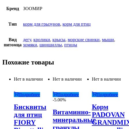
Бренд
ЗООМИР
Тип
корм для грызунов
,
корм для птиц
Вид
дегу
,
кролики
,
крысы
,
морские свинки
,
мыши
,
питомца
хомяки
,
шиншиллы
,
птицы
Похожие товары
Нет в наличии
Нет в наличии
Нет в наличии
Подробнее
Подробнее
Подробнее
-5.00%
Бисквиты
Корм
Витаминно-
для птиц
PADOVAN
минеральные
FIORY
GRANDMI
гранулы