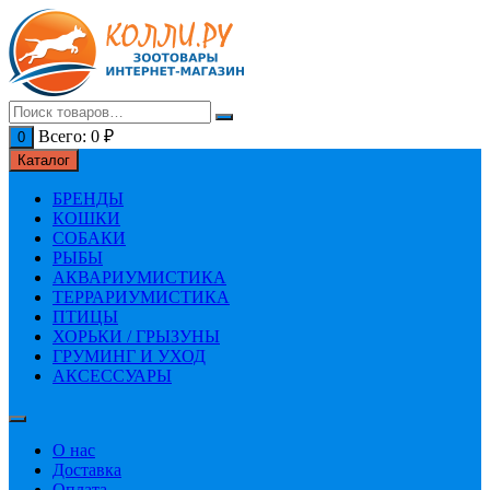
Перейти
к
содержимому
Всего:
0
₽
0
Каталог
БРЕНДЫ
КОШКИ
СОБАКИ
РЫБЫ
АКВАРИУМИСТИКА
ТЕРРАРИУМИСТИКА
ПТИЦЫ
ХОРЬКИ / ГРЫЗУНЫ
ГРУМИНГ И УХОД
АКСЕССУАРЫ
О нас
Доставка
Оплата