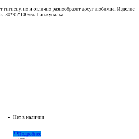
т гигиену, но и отлично разнообразит досуг любимца. Изделие
ер:130*95*100мм. Тип:купалка
Нет в наличии
Подробнее