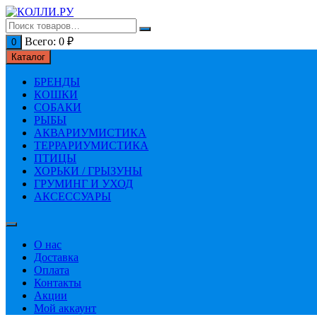
Перейти
к
содержимому
Всего:
0
₽
0
Каталог
БРЕНДЫ
КОШКИ
СОБАКИ
РЫБЫ
АКВАРИУМИСТИКА
ТЕРРАРИУМИСТИКА
ПТИЦЫ
ХОРЬКИ / ГРЫЗУНЫ
ГРУМИНГ И УХОД
АКСЕССУАРЫ
О нас
Доставка
Оплата
Контакты
Акции
Мой аккаунт