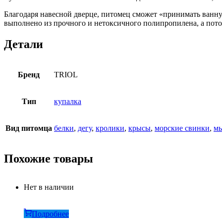
Благодаря навесной дверце, питомец сможет «принимать ванну»
выполнено из прочного и нетоксичного полипропилена, а пото
Детали
Бренд
TRIOL
Тип
купалка
Вид питомца
белки
,
дегу
,
кролики
,
крысы
,
морские свинки
,
м
Похожие товары
Нет в наличии
Подробнее