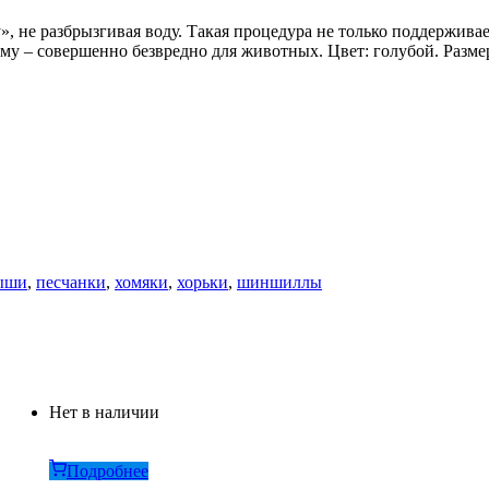
, не разбрызгивая воду. Такая процедура не только поддерживае
му – совершенно безвредно для животных. Цвет: голубой. Разм
ыши
,
песчанки
,
хомяки
,
хорьки
,
шиншиллы
Нет в наличии
Подробнее