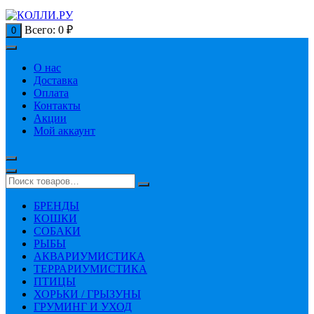
Всего:
0
₽
0
О нас
Доставка
Оплата
Контакты
Акции
Мой аккаунт
БРЕНДЫ
КОШКИ
СОБАКИ
РЫБЫ
АКВАРИУМИСТИКА
ТЕРРАРИУМИСТИКА
ПТИЦЫ
ХОРЬКИ / ГРЫЗУНЫ
ГРУМИНГ И УХОД