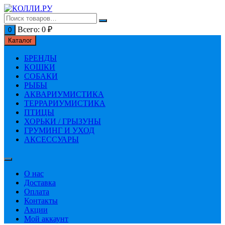
Перейти
к
содержимому
Всего:
0
₽
0
Каталог
БРЕНДЫ
КОШКИ
СОБАКИ
РЫБЫ
АКВАРИУМИСТИКА
ТЕРРАРИУМИСТИКА
ПТИЦЫ
ХОРЬКИ / ГРЫЗУНЫ
ГРУМИНГ И УХОД
АКСЕССУАРЫ
О нас
Доставка
Оплата
Контакты
Акции
Мой аккаунт