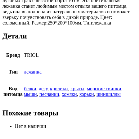
луговых трав с высотой борта 10 см. Эта оригинальная
лежанка станет любимым местом отдыха вашего питомца,
ведь она выполнена из натуральных материалов и поможет
зверьку почувствовать себя в дикой природе. Цвет:
соломенный. Размер:250*200*100мм. Тип:лежанка
Детали
Бренд
TRIOL
Тип
лежанка
Вид
белки
,
дегу
,
кролики
,
крысы
,
морские свинки
,
питомца
мыши
,
песчанки
,
хомяки
,
хорьки
,
шиншиллы
Похожие товары
Нет в наличии