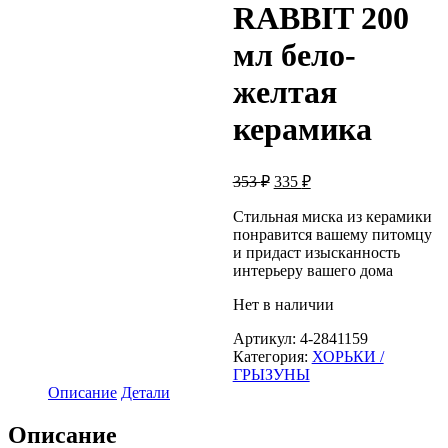
RABBIT 200
мл бело-
желтая
керамика
Первоначальная
Текущая
353
₽
335
₽
цена
цена:
составляла
Стильная миска из керамики
335 ₽.
понравится вашему питомцу
353 ₽.
и придаст изысканность
интерьеру вашего дома
Нет в наличии
Артикул:
4-2841159
Категория:
ХОРЬКИ /
ГРЫЗУНЫ
Описание
Детали
Описание