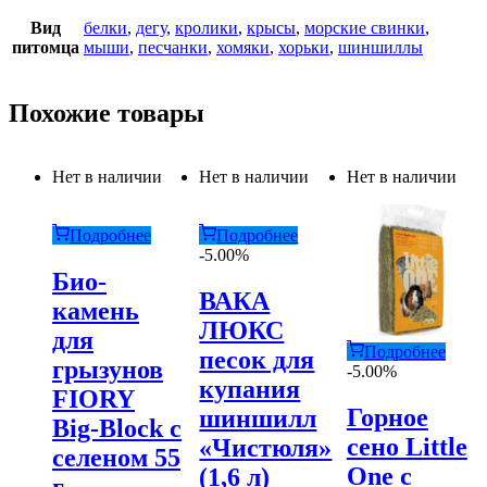
Вид
белки
,
дегу
,
кролики
,
крысы
,
морские свинки
,
питомца
мыши
,
песчанки
,
хомяки
,
хорьки
,
шиншиллы
Похожие товары
Нет в наличии
Нет в наличии
Нет в наличии
Подробнее
Подробнее
-5.00%
Био-
ВАКА
камень
ЛЮКС
для
Подробнее
песок для
грызунов
-5.00%
купания
FIORY
Горное
шиншилл
Big-Block с
сено Little
«Чистюля»
селеном 55
One с
(1,6 л)