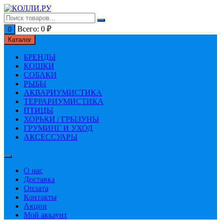
Перейти
к
содержимому
Всего:
0
₽
0
Каталог
БРЕНДЫ
КОШКИ
СОБАКИ
РЫБЫ
АКВАРИУМИСТИКА
ТЕРРАРИУМИСТИКА
ПТИЦЫ
ХОРЬКИ / ГРЫЗУНЫ
ГРУМИНГ И УХОД
АКСЕССУАРЫ
О нас
Доставка
Оплата
Контакты
Акции
Мой аккаунт