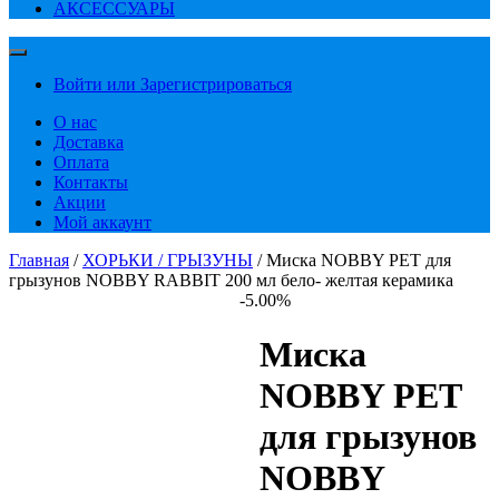
АКСЕССУАРЫ
Войти или Зарегистрироваться
О нас
Доставка
Оплата
Контакты
Акции
Мой аккаунт
Главная
/
ХОРЬКИ / ГРЫЗУНЫ
/ Миска NOBBY PET для
грызунов NOBBY RABBIT 200 мл бело- желтая керамика
-5.00%
Миска
NOBBY PET
для грызунов
NOBBY