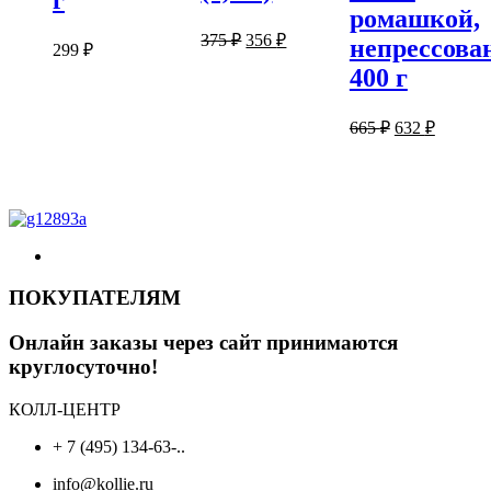
г
ромашкой,
Первоначальная
Текущая
375
₽
356
₽
непрессова
299
₽
цена
цена:
400 г
составляла
356 ₽.
375 ₽.
Первоначаль
Текуща
665
₽
632
₽
цена
цена:
составляла
632 ₽.
665 ₽.
ПОКУПАТЕЛЯМ
Онлайн заказы через сайт принимаются
круглосуточно!
КОЛЛ-ЦЕНТР
+ 7 (495) 134-63-..
info@kollie.ru