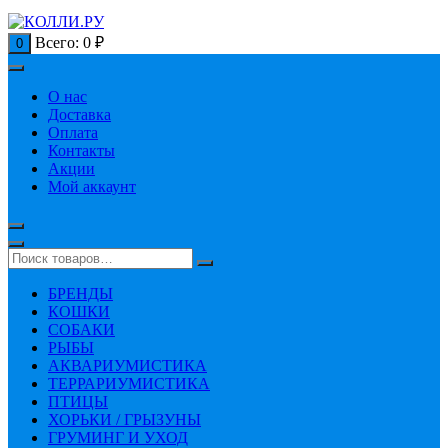
Всего:
0
₽
0
О нас
Доставка
Оплата
Контакты
Акции
Мой аккаунт
БРЕНДЫ
КОШКИ
СОБАКИ
РЫБЫ
АКВАРИУМИСТИКА
ТЕРРАРИУМИСТИКА
ПТИЦЫ
ХОРЬКИ / ГРЫЗУНЫ
ГРУМИНГ И УХОД