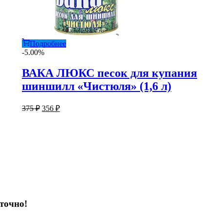
Подробнее
-5.00%
ВАКА ЛЮКС песок для купания
шиншилл «Чистюля» (1,6 л)
Первоначальная
Текущая
375
₽
356
₽
цена
цена:
составляла
356 ₽.
375 ₽.
точно!