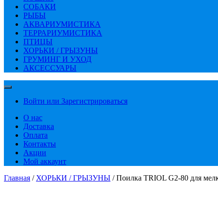
СОБАКИ
РЫБЫ
АКВАРИУМИСТИКА
ТЕРРАРИУМИСТИКА
ПТИЦЫ
ХОРЬКИ / ГРЫЗУНЫ
ГРУМИНГ И УХОД
АКСЕССУАРЫ
Войти или Зарегистрироваться
О нас
Доставка
Оплата
Контакты
Акции
Мой аккаунт
Главная
/
ХОРЬКИ / ГРЫЗУНЫ
/ Поилка TRIOL G2-80 для мел