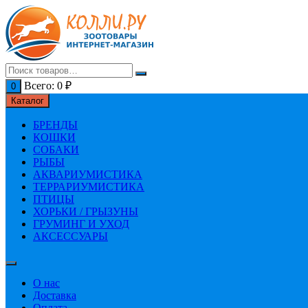
Перейти
к
содержимому
Всего:
0
₽
0
Каталог
БРЕНДЫ
КОШКИ
СОБАКИ
РЫБЫ
АКВАРИУМИСТИКА
ТЕРРАРИУМИСТИКА
ПТИЦЫ
ХОРЬКИ / ГРЫЗУНЫ
ГРУМИНГ И УХОД
АКСЕССУАРЫ
О нас
Доставка
Оплата