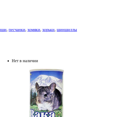
ыши
,
песчанки
,
хомяки
,
хорьки
,
шиншиллы
Нет в наличии