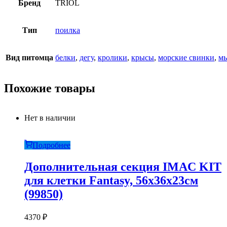
Бренд
TRIOL
Тип
поилка
Вид питомца
белки
,
дегу
,
кролики
,
крысы
,
морские свинки
,
м
Похожие товары
Нет в наличии
Подробнее
Дополнительная секция IMAC KIT
для клетки Fantasy, 56х36х23см
(99850)
4370
₽