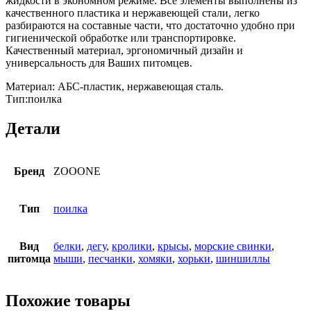
жидкости в экономном режиме. Все элементы выполнены из
качественного пластика и нержавеющей стали, легко
разбираются на составные части, что достаточно удобно при
гигиенической обработке или транспортировке.
Качественный материал, эргономичный дизайн и
универсальность для Ваших питомцев.
Материал: АБС-пластик, нержавеющая сталь.
Тип:поилка
Детали
Бренд
ZOOONE
Тип
поилка
Вид
белки
,
дегу
,
кролики
,
крысы
,
морские свинки
,
питомца
мыши
,
песчанки
,
хомяки
,
хорьки
,
шиншиллы
Похожие товары