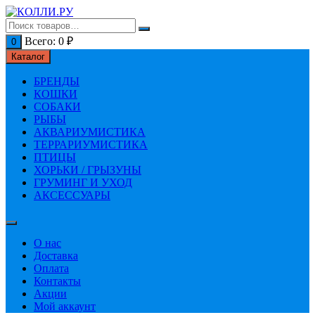
Перейти
к
содержимому
Всего:
0
₽
0
Каталог
БРЕНДЫ
КОШКИ
СОБАКИ
РЫБЫ
АКВАРИУМИСТИКА
ТЕРРАРИУМИСТИКА
ПТИЦЫ
ХОРЬКИ / ГРЫЗУНЫ
ГРУМИНГ И УХОД
АКСЕССУАРЫ
О нас
Доставка
Оплата
Контакты
Акции
Мой аккаунт