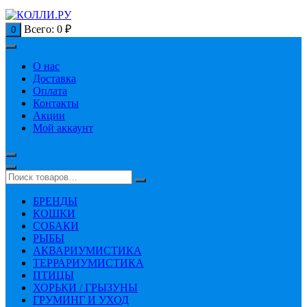
Всего:
0
₽
0
О нас
Доставка
Оплата
Контакты
Акции
Мой аккаунт
БРЕНДЫ
КОШКИ
СОБАКИ
РЫБЫ
АКВАРИУМИСТИКА
ТЕРРАРИУМИСТИКА
ПТИЦЫ
ХОРЬКИ / ГРЫЗУНЫ
ГРУМИНГ И УХОД