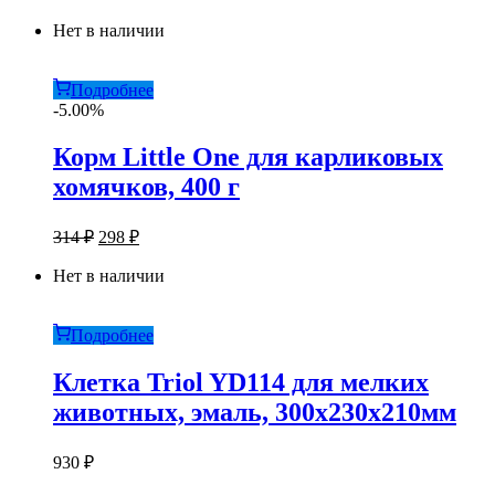
Нет в наличии
Подробнее
-5.00%
Корм Little One для карликовых
хомячков, 400 г
Первоначальная
Текущая
314
₽
298
₽
цена
цена:
составляла
Нет в наличии
298 ₽.
314 ₽.
Подробнее
Клетка Triol YD114 для мелких
животных, эмаль, 300х230х210мм
930
₽